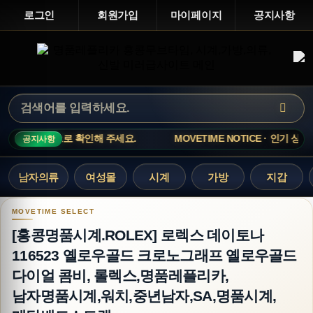
로그인
회원가입
마이페이지
공지사항
문 전 상담창으로 확인해 주세요.
MOVETIME NOTICE · 인기 상
공지사항
남자의류
여성몰
시계
가방
지갑
[홍콩명품시계.ROLEX] 로렉스 데이토나 116
[홍콩명품시계.ROLEX] 로렉스 데이토나
116523 옐로우골드 크로노그래프 옐로우골드
다이얼 콤비, 롤렉스,명품레플리카,
남자명품시계,워치,중년남자,SA,명품시계,