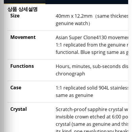
상품 상세설명
Size
40mm x 12.2mm（same thickness 
genuine watch）
Movement
Asian Super Clone4130 movement
1:1 replicated from the genuine m
functional. Blue spring same as ge
Functions
Hours, minutes, sub-seconds disp
chronograph
Case
1:1 replicated solid 904L stainless 
same as genuine
Crystal
Scratch-proof sapphire crystal wit
invisible crown etched at 6:00 posi
crystal (same as genuine and this is
its kind, one revolutionary breakt