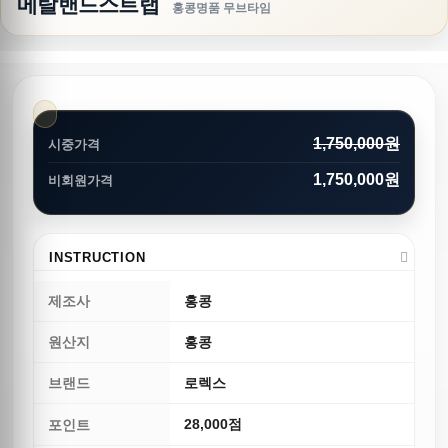
메탈밴드스트랩
홍콩명품 무브타임
1,750,000원
시중가격
1,750,000원
비회원가격
INSTRUCTION
제조사
홍콩
원산지
홍콩
브랜드
로렉스
28,000점
포인트