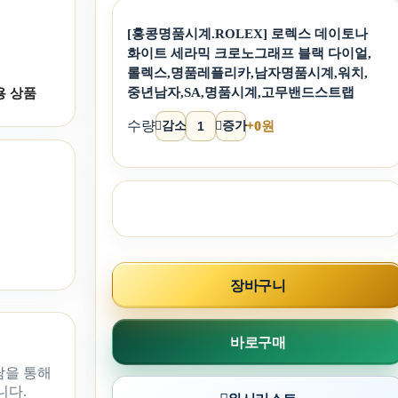
[홍콩명품시계.ROLEX] 로렉스 데이토나
화이트 세라믹 크로노그래프 블랙 다이얼,
롤렉스,명품레플리카,남자명품시계,워치,
중년남자,SA,명품시계,고무밴드스트랩
용 상품
수량
감소
증가
+0원
장바구니
바로구매
담을 통해
니다.