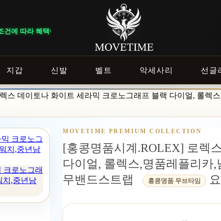
 다르게 적용됩니다. ｜ DELIVERY NOTICE · 지역에 따라 배송 일
지갑
신발
벨트
악세사리
선글
 로렉스 데이토나 화이트 세라믹 크로노그래프 블랙 다이얼, 롤
MOVETIME PREMIUM COLLECTION
[홍콩명품시계.ROLEX] 로
다이얼, 롤렉스,명품레플리카,
믹 크로노그래
무밴드스트랩
요
워치,중년남
홍콩명품 무브타임