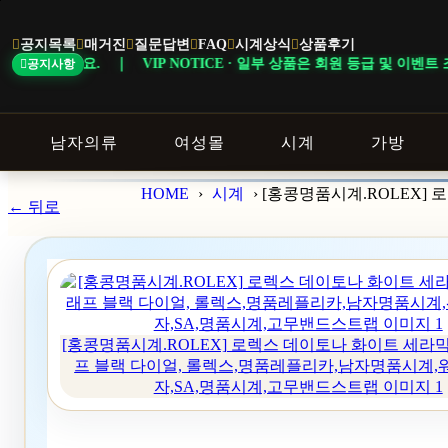
본
문
공지목록
매거진
질문답변
FAQ
시계상식
상품후기
바
 VIP NOTICE · 일부 상품은 회원 등급 및 이벤트 조건에 따라 혜택이
공지사항
로
가
기
남자의류
여성몰
시계
가방
HOME
›
시계
›
[홍콩명품시계.ROLEX]
← 뒤로
[홍콩명품시계.ROLEX] 로렉스 데이토나 화이트 세라
프 블랙 다이얼, 롤렉스,명품레플리카,남자명품시계,
자,SA,명품시계,고무밴드스트랩 이미지 1