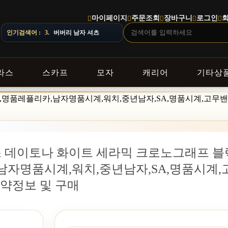
마이페이지
주문조회
장바구니
로그인
정이 달라질 수 있으니 주문 전 상담창으로 문의해 주세요.
인기검색어 :
4.
스톤아일랜드 남자 맨투맨
라스
스카프
모자
캐리어
기타상
렉스,명품레플리카,남자명품시계,워치,중년남자,SA,명품시계,고무
렉스 데이토나 화이트 세라믹 크로노그래프 블
남자명품시계,워치,중년남자,SA,명품시계,
약정보 및 구매