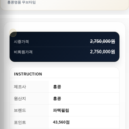
홍콩명품 무브타임
2,750,000원
시중가격
2,750,000원
비회원가격
INSTRUCTION
제조사
홍콩
원산지
홍콩
브랜드
파텍필립
43,560점
포인트