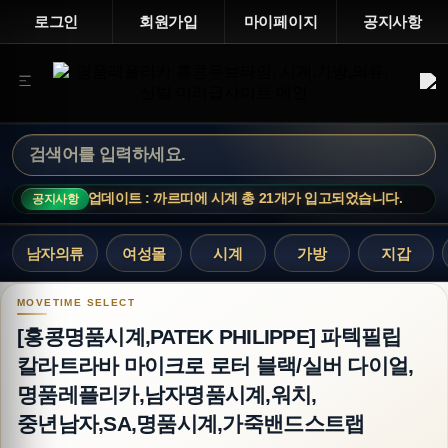
로그인
회원가입
마이페이지
공지사항
신상 업데이트 : 까르띠에 시계 총 21개가 입고되었습니다.
공지사항
남자의류
여성몰
시계
가방
지갑
[홍콩명품시계,PATEK PHILIPPE] 파텍필립
[홍콩명품시계,PATEK PHILIPPE] 파텍필립
칼라트라바 마이크로 로터 블랙/실버 다이얼,
명품레플리카,남자명품시계,워치,
중년남자,SA,명품시계,가죽밴드스트랩