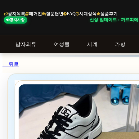
본
문
공지목록
매거진
질문답변
FAQ
시계상식
상품후기
바
신상 업데이트 : 까르띠에 시계 
공지사항
로
가
기
남자의류
여성몰
시계
가방
← 뒤로