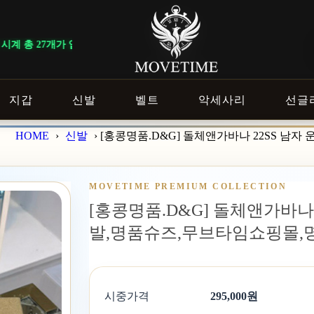
총 27개가 입고되었습니다.
지갑
신발
벨트
악세사리
선글
HOME
›
신발
›
[홍콩명품.D&G] 돌체앤가바나 22SS 남자
MOVETIME PREMIUM COLLECTION
[홍콩명품.D&G] 돌체앤가바나 2
발,명품슈즈,무브타임쇼핑몰
시중가격
295,000원