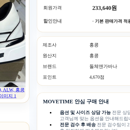
233,640원
회원가격
할인안내
· 기본 판매가격 적
제조사
홍콩
원산지
홍콩
브랜드
돌체앤가바나
포인트
4,670점
 ALW, 홍콩
이미지 1
MOVETIME 안심 구매 안내
옵션 및 사이즈 상담 가능
전문 상
고객님께 맞는 옵션을 안내해드립
전문 검수 후 배송
전문 검수팀이 2