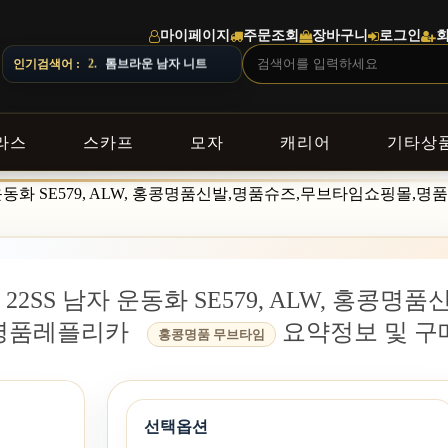
마이페이지
주문조회
장바구니
로그인
인기검색어 :
3.
버버리 남자 셔츠
라스
스카프
모자
캐리어
기타상
 운동화 SE579, ALW, 홍콩명품신발,명품슈즈,무브타임쇼핑몰,
2SS 남자 운동화 SE579, ALW, 홍콩명품
,명품레플리카
요약정보 및 구
홍콩명품 무브타임
선택옵션