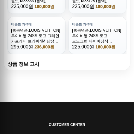
월릿 M83333 (블랙),
월릿 M83128 (블랙),
BGM4061, BDA, 명품지갑,
225,000원
BGM4059, BDA, 명품지갑,
225,000원
180,000원
180,000원
무브타임쇼핑몰,홍콩명품,
무브타임쇼핑몰,홍콩명품,
사이트,명품쇼핑몰
사이트,명품쇼핑몰
비슷한 가격대
비슷한 가격대
[홍콩명품.LOUIS VUITTON]
[홍콩명품.LOUIS VUITTON]
루이비통 24SS 로고 그레인
루이비통 24SS 로고
카프레더 브라짜NM 남성
모노그램 다이아장식
장지갑 M83126 (블랙),
295,000원
925실버 팔찌, ET2678, NNT,
225,000원
236,000원
180,000원
BGM4058, BDA, 명품지갑,
홍콩명품쇼핑몰,인터넷명품,
무브타임쇼핑몰,홍콩명품,
온라인명품사이트,남자명품,
사이트,명품쇼핑몰
해외직구
상품 정보 고시
CUSTOMER CENTER