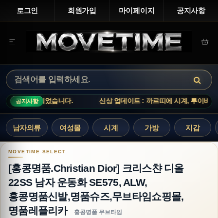
로그인
회원가입
마이페이지
공지사항
.
신상 업데이트 : 까르띠에 시계, 루이비통 티셔츠, 아크네스튜디오
공지사항
남자의류
여성몰
시계
가방
지갑
[홍콩명품.Christian Dior] 크리스챤 디올 2
[홍콩명품.Christian Dior] 크리스챤 디올
22SS 남자 운동화 SE575, ALW,
홍콩명품신발,명품슈즈,무브타임쇼핑몰,
명품레플리카
홍콩명품 무브타임