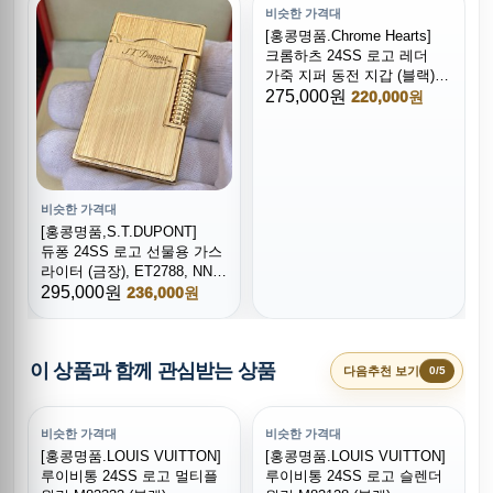
비슷한 가격대
[홍콩명품.Chrome Hearts]
크롬하츠 24SS 로고 레더
가죽 지퍼 동전 지갑 (블랙),
BGM4078, CR1, 명품지갑,
275,000원
220,000원
무브타임쇼핑몰,홍콩명품,
사이트,명품쇼핑몰
비슷한 가격대
[홍콩명품,S.T.DUPONT]
듀퐁 24SS 로고 선물용 가스
라이터 (금장), ET2788, NNT,
홍콩명품의류,구매대행,
295,000원
236,000원
온라인명품
이 상품과 함께 관심받는 상품
다음추천 보기
0/5
비슷한 가격대
비슷한 가격대
[홍콩명품.LOUIS VUITTON]
[홍콩명품.LOUIS VUITTON]
루이비통 24SS 로고 멀티플
루이비통 24SS 로고 슬렌더