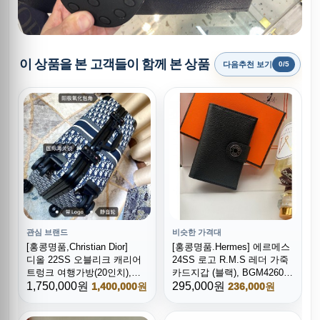
이 상품을 본 고객들이 함께 본 상품
다음추천 보기
0/5
관심 브랜드
비슷한 가격대
[홍콩명품,Christian Dior]
[홍콩명품.Hermes] 에르메스
디올 22SS 오블리크 캐리어
24SS 로고 R.M.S 레더 가죽
트렁크 여행가방(20인치),
카드지갑 (블랙), BGM4260,
CR036, B4, 홍콩명품쇼핑몰,
1,750,000원
H3, 명품지갑,
295,000원
1,400,000원
236,000원
무브타임,악세사리,잡화,
무브타임쇼핑몰,홍콩명품,
생활용품
사이트,명품쇼핑몰