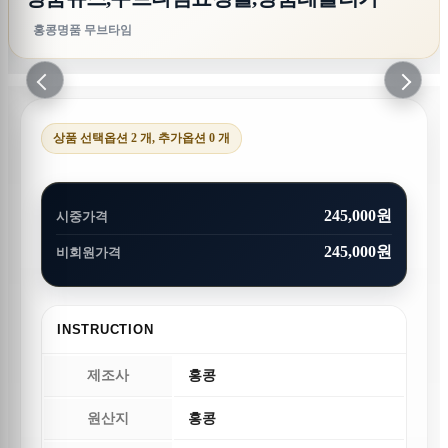
홍콩명품 무브타임
이
다
전
음
상품 선택옵션 2 개, 추가옵션 0 개
245,000원
시중가격
245,000원
비회원가격
INSTRUCTION
제조사
홍콩
원산지
홍콩