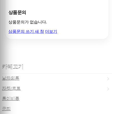
상품문의
상품문의가 없습니다.
상품문의 쓰기
새 창
더보기
카테고기
남자의류
자켓/코트
루이비통
구찌