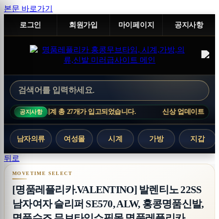
본문 바로가기
로그인
회원가입
마이페이지
공지사항
까르띠에 시계 총 27개가 입고되었습니다.
신상 업데이트 : 까르띠에 
공지사항
남자의류
여성몰
시계
가방
지갑
[명품레플리카.VALENTINO] 발렌티노 22SS 
뒤로
[명품레플리카.VALENTINO] 발렌티노 22SS
남자여자 슬리퍼 SE570, ALW, 홍콩명품신발,
명품슈즈,무브타임쇼핑몰,명품레플리카