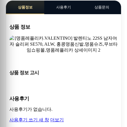
상품정보
사용후기
상품문의
상품 정보
상품 정보 고시
사용후기
사용후기가 없습니다.
사용후기 쓰기
새 창
더보기