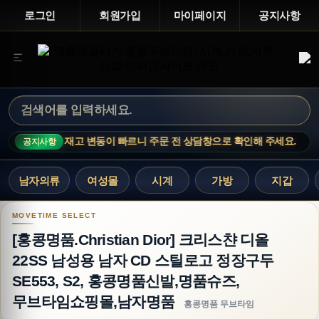
로그인
회원가입
마이페이지
공지사항
CE · 인기 상품은 재고 변동이 빠르니 주문 전 상담창으로 확인해 주세요.
공지사항
남자의류
여성몰
시계
가방
지갑
[홍콩명품.Christian Dior] 크리스챤 디올 2
[홍콩명품.Christian Dior] 크리스챤 디올
22SS 남성용 남자 CD 스틸로고 정장구두
SE553, S2, 홍콩명품신발,명품슈즈,
무브타임쇼핑몰,남자명품
홍콩명품 무브타임