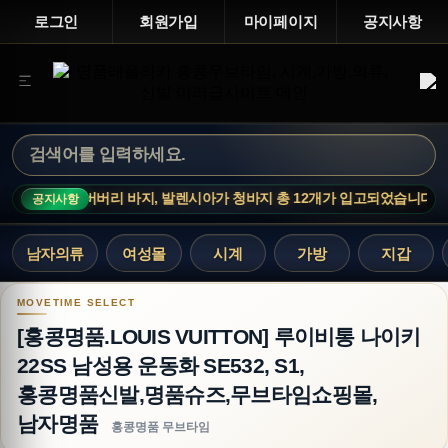
로그인
회원가입
마이페이지
공지사항
디오 니트, 버버리 바지, 발렌시아가 청바지 총 12개가 입고되었습니다.
공지사항
남자의류
여성몰
시계
가방
지갑
[홍콩명품.LOUIS VUITTON] 루이비통 나이키 
[홍콩명품.LOUIS VUITTON] 루이비통 나이키
22SS 남성용 운동화 SE532, S1,
홍콩명품신발,명품슈즈,무브타임쇼핑몰,
남자명품
홍콩명품 무브타임