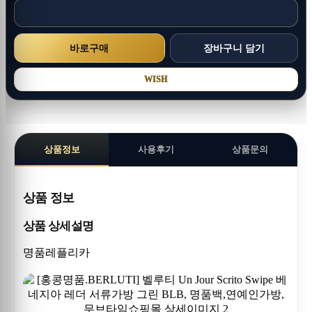
WISH
상품정보
사용후기
상품문의
상품 정보
상품 상세설명
명품레플리카