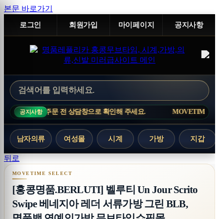
본문 바로가기
로그인
회원가입
마이페이지
공지사항
이 빠르니 주문 전 상담창으로 확인해 주세요.
MOVETIME NOTICE
공지사항
남자의류
여성몰
시계
가방
지갑
[홍콩명품.BERLUTI] 벨루티 Un Jour Scrit
뒤로
[홍콩명품.BERLUTI] 벨루티 Un Jour Scrito
Swipe 베네지아 레더 서류가방 그린 BLB,
명품백,연예인가방,무브타임쇼핑몰