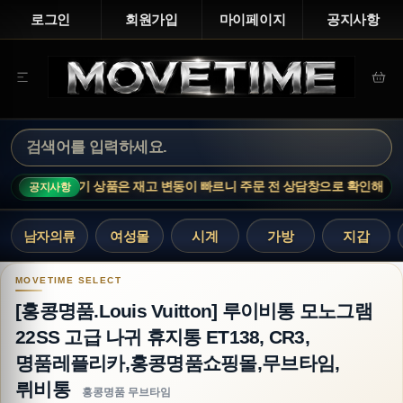
로그인
회원가입
마이페이지
공지사항
E NOTICE · 인기 상품은 재고 변동이 빠르니 주문 전 상담창으로 확인해 주세
공지사항
남자의류
여성몰
시계
가방
지갑
[홍콩명품.Louis Vuitton] 루이비통 모노그램 
[홍콩명품.Louis Vuitton] 루이비통 모노그램
22SS 고급 나귀 휴지통 ET138, CR3,
명품레플리카,홍콩명품쇼핑몰,무브타임,
뤼비통
홍콩명품 무브타임