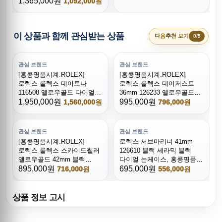
콤비 904L 스틸 블랙 다이얼
1,365,000원
1,092,000원
이 상품과 함께 관심받는 상품
다음추천 보기
0/5
관심 브랜드
관심 브랜드
[홍콩명품시계.ROLEX]
[홍콩명품시계.ROLEX]
로렉스 롤렉스 데이토나
로렉스 롤렉스 데이저스트
116508 옐로우골드 다이얼
36mm 126233 옐로우골드
브레이슬릿, 명품직구,
1,950,000원
다이얼, 명품직구,구매대행,
995,000원
1,560,000원
796,000원
구매대행,럭셔리,
럭셔리,남자명품시계,워치,
남자명품시계,워치,중년남자
중년남자
관심 브랜드
관심 브랜드
[홍콩명품시계.ROLEX]
로렉스 서브마리너 41mm
로렉스 롤렉스 스카이드웰러
126610 블랙 세라믹 블랙
옐로우골드 42mm 블랙
다이얼 논케이스, 홍콩명품,
다이얼, 명품레플리카,
895,000원
롤렉스,남자시계워치,
695,000원
716,000원
556,000원
무브타임,남자명품시계,워치,
명품시계
손목시계,메탈시계
상품 정보 고시