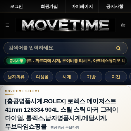
로그인
회원가입
마이페이지
공지사항
이비통 티셔츠, 아크네스튜디오 니트, 버버리 바지 총 18개가 입고되었습니다.
공지사항
남자의류
여성몰
시계
가방
지갑
[홍콩명품시계.ROLEX] 로렉스 데이저스트 41mm
[홍콩명품시계.ROLEX] 로렉스 데이저스트
41mm 126334 904L 스틸 스틱 마커 그레이
다이얼, 롤렉스,남자명품시계,메탈시계,
무브타임쇼핑몰
홍콩명품 무브타임