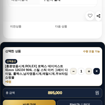
이전상품
다음 상품
선택한 상품
수량 조절 가능
선택옵션
[홍콩명품시계.ROLEX] 로렉스 데이저스트
41mm 126334 904L 스틸 스틱 마커 그레이 다
−
+
×
1
이얼, 롤렉스,남자명품시계,메탈시계,무브타임
쇼핑몰
+0원
원
895,000
총 금액