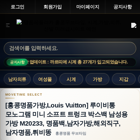
로그인
회원가입
마이페이지
공지사항
신상 업데이트 : 까르띠에 시계 총 27개가 입고되었습니다.
공지사항
남자의류
여성몰
시계
가방
지갑
[홍콩명품가방,Louis Vuitton] 루이비통 모노
[홍콩명품가방,Louis Vuitton] 루이비통
모노그램 미니 소프트 트렁크 박스백 남성용
가방 M20233, 명품백,남자가방,해외직구,
남자명품,뤼비똥
홍콩명품 무브타임