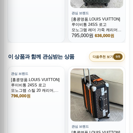
관심 브랜드
[홍콩명품.LOUIS VUITTON]
루이비통 24SS 로고
모노그램 레더 가죽 캐리어
(블랙-2사이즈), CR117, B4,
795,000원
636,000원
홍콩명품쇼핑몰,무브타임,
악세사리,잡화,생활용품
이 상품과 함께 관심받는 상품
다음추천 보기
0/5
관심 브랜드
[홍콩명품.LOUIS VUITTON]
루이비통 24SS 로고
모노그램 스틸 20 캐리어,
CR116, B4, 홍콩명품쇼핑몰,
796,000원
무브타임,악세사리,잡화,
생활용품
관심 브랜드
[홍콩명품.LOUIS VUITTON]