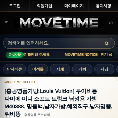
로그인
회원가입
마이페이지
공지사항
.
MOVETIME NOTICE · 인기 상품은 재고 변동이 빠르니 주문 
공지사항
남자의류
여성몰
시계
가방
지갑
[홍콩명품가방,Louis Vuitton] 루이비통 다미
[홍콩명품가방,Louis Vuitton] 루이비통
다미에 미니 소프트 트렁크 남성용 가방
M40388, 명품백,남자가방,해외직구,남자명품,
뤼비똥
홍콩명품 무브타임