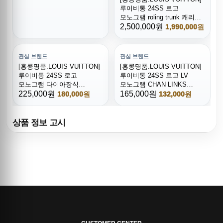
루이비통 24SS 로고
모노그램 roling trunk 캐리어,
CR115, B4, 홍콩명품쇼핑몰,
2,500,000원
1,990,000원
무브타임,악세사리,잡화,
생활용품
관심 브랜드
관심 브랜드
[홍콩명품.LOUIS VUITTON]
[홍콩명품.LOUIS VUITTON]
루이비통 24SS 로고
루이비통 24SS 로고 LV
모노그램 다이아장식
모노그램 CHAN LINKS
925실버 팔찌, ET2678, NNT,
225,000원
PATCHES 22cm 팔찌,
165,000원
180,000원
132,000원
홍콩명품쇼핑몰,인터넷명품,
ET2673, AGG,
온라인명품사이트,남자명품,
홍콩명품쇼핑몰,인터넷명품,
해외직구
온라인명품사이트,남자명품,
상품 정보 고시
해외직구