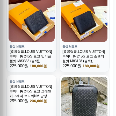
관심 브랜드
관심 브랜드
[홍콩명품.LOUIS VUITTON]
[홍콩명품.LOUIS VUITTON]
루이비통 24SS 로고 멀티플
루이비통 24SS 로고 슬렌더
월릿 M83333 (블랙),
월릿 M83128 (블랙),
BGM4061, BDA, 명품지갑,
225,000원
BGM4059, BDA, 명품지갑,
225,000원
180,000원
180,000원
무브타임쇼핑몰,홍콩명품,
무브타임쇼핑몰,홍콩명품,
사이트,명품쇼핑몰
사이트,명품쇼핑몰
관심 브랜드
[홍콩명품.LOUIS VUITTON]
루이비통 24SS 로고 그레인
카프레더 브라짜NM 남성
장지갑 M83126 (블랙),
295,000원
236,000원
BGM4058, BDA, 명품지갑,
무브타임쇼핑몰,홍콩명품,
사이트,명품쇼핑몰