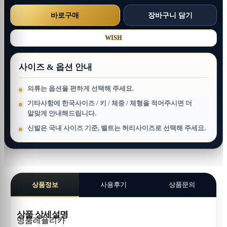
WISH
사이즈 & 옵션 안내
의류는 옵션을 편하게 선택해 주세요.
기타사항에 한국사이즈 / 키 / 체중 / 체형을 적어주시면 더
알맞게 안내해드립니다.
신발은 국내 사이즈 기준, 벨트는 허리사이즈로 선택해 주세요.
상품정보
사용후기
상품문의
상품 상세설명
명품레플리카