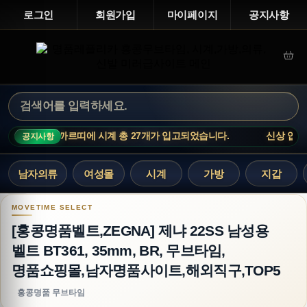
로그인
회원가입
마이페이지
공지사항
 업데이트 : 까르띠에 시계 총 27개가 입고되었습니다.
신상 업데이
공지사항
남자의류
여성몰
시계
가방
지갑
[홍콩명품벨트,ZEGNA] 제냐 22SS 남성용 벨트 B
[홍콩명품벨트,ZEGNA] 제냐 22SS 남성용
벨트 BT361, 35mm, BR, 무브타임,
명품쇼핑몰,남자명품사이트,해외직구,TOP5
홍콩명품 무브타임