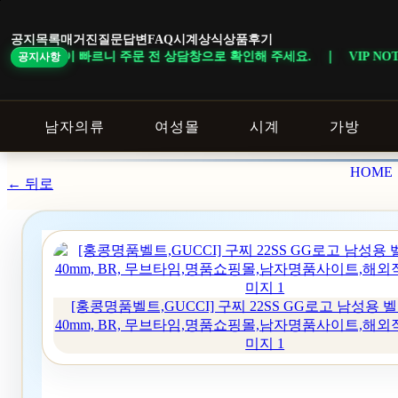
본
문
공지목록
매거진
질문답변
FAQ
시계상식
상품후기
바
동이 빠르니 주문 전 상담창으로 확인해 주세요. ｜ VIP NOTICE · 일부
공지사항
로
가
기
남자의류
여성몰
시계
가방
HOME
← 뒤로
[홍콩명품벨트,GUCCI] 구찌 22SS GG로고 남성용 벨트
40mm, BR, 무브타임,명품쇼핑몰,남자명품사이트,해외직
미지 1