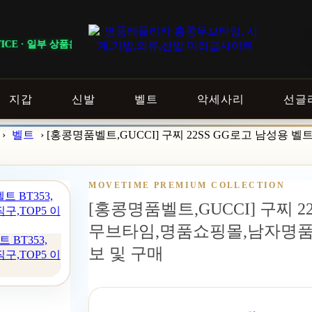
 상품은 회원 등급 및 이벤트 조건에 따라 혜택이 다르게 적용됩니다. ｜ DE
지갑
신발
벨트
악세사리
선글
›
벨트
›
[홍콩명품벨트,GUCCI] 구찌 22SS GG로고 남성용 벨트
MOVETIME PREMIUM COLLECTION
[홍콩명품벨트,GUCCI] 구찌 22S
무브타임,명품쇼핑몰,남자명품
 BT353,
보 및 구매
구,TOP5 이