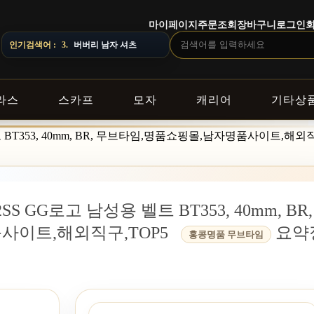
마이페이지
주문조회
장바구니
로그인
3.
버버리 남자 셔츠
LIVERY NOTICE · 지역에 따라 배송 일정이 달라질 수 있으니 주문 
인기검색어 :
4.
스톤아일랜드 남자 맨투맨
라스
스카프
모자
캐리어
기타상
 BT353, 40mm, BR, 무브타임,명품쇼핑몰,남자명품사이트,해외직
S GG로고 남성용 벨트 BT353, 40mm, BR,
사이트,해외직구,TOP5
요약
홍콩명품 무브타임