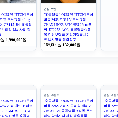
관심 브랜드
OUIS VUITTON] 루이
[홍콩명품.LOUIS VUITTON] 루이
 로고 모노그램 roling
비통 24SS 로고 LV 모노그램
어, CR115, B4, 홍콩명
CHAN LINKS PATCHES 22cm 팔
무브타임,악세사리,잡
찌, ET2673, AGG, 홍콩명품쇼핑
품
몰,인터넷명품,온라인명품사이
00원
1,990,000원
트,남자명품,해외직구
165,000원
132,000원
관심 브랜드
관심 브랜
OUIS VUITTON] 루이
[홍콩명품.LOUIS VUITTON] 루이
[홍콩명품.
S 남성 지피 월릿 버티컬
비통 22SS 빈티지 클래식 캐리어,
비통 KW
2, BGM1900, JD, 명
CR034, B4, 홍콩명품쇼핑몰,무브
CR033,
브타임쇼핑몰,홍콩명
타임,악세사리,잡화,생활용품
타임,악