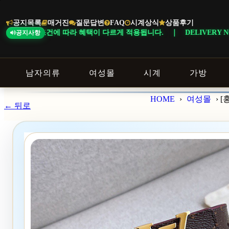
본
문
공지목록
매거진
질문답변
FAQ
시계상식
상품후기
바
따라 혜택이 다르게 적용됩니다. ｜ DELIVERY NOTICE · 지역에 따
공지사항
로
가
기
남자의류
여성몰
시계
가방
HOME
›
여성몰
›
[
← 뒤로