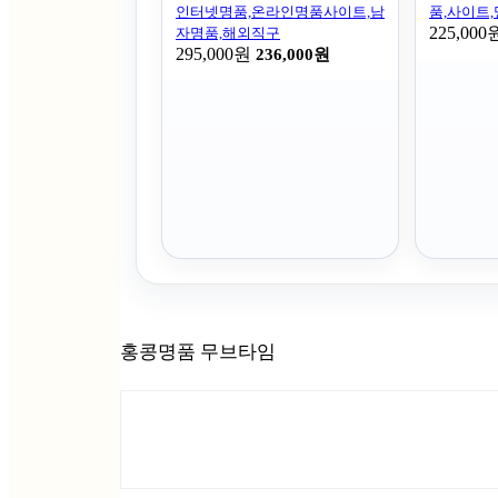
인터넷명품,온라인명품사이트,남
품,사이트
225,000
자명품,해외직구
295,000원
236,000원
홍콩명품 무브타임