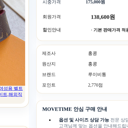
시중가격
175,000원
138,600원
회원가격
할인안내
· 기본 판매가격 적
제조사
홍콩
원산지
홍콩
브랜드
루이비통
포인트
2,770점
S 여성용 벨트
사이트,해외직
MOVETIME 안심 구매 안내
옵션 및 사이즈 상담 가능
전문 상
고객님께 맞는 옵션을 안내해드립