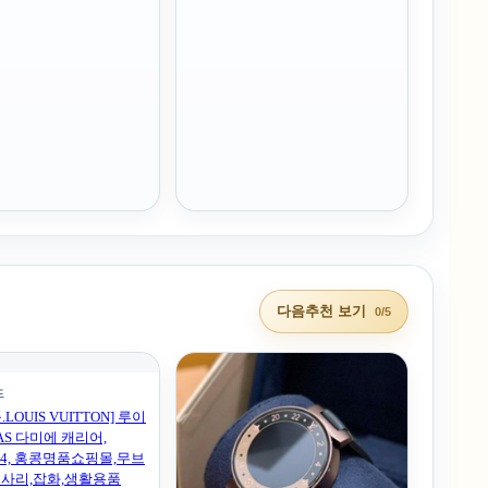
다음추천 보기
0/5
드
LOUIS VUITTON] 루이
AS 다미에 캐리어,
 B4, 홍콩명품쇼핑몰,무브
세사리,잡화,생활용품