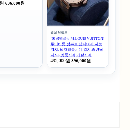
0원
636,000원
관심 브랜드
[홍콩명품시계.LOUIS VUITTON]
루이비통 탕부르 남자여자 지능
워치, 남자명품시계,워치,중년남
자,SA,명품시계,메탈시계
495,000원
396,000원