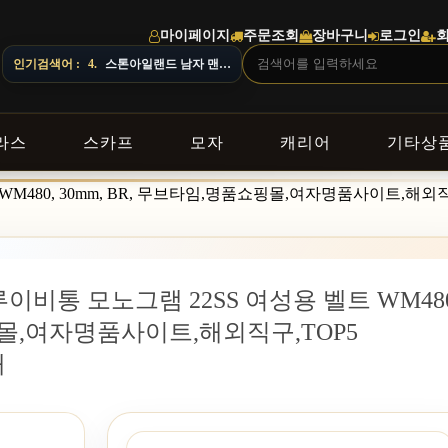
마이페이지
주문조회
장바구니
로그인
인기검색어 :
5.
오프화이트 남자 후드
라스
스카프
모자
캐리어
기타상
벨트 WM480, 30mm, BR, 무브타임,명품쇼핑몰,여자명품사이트,해외직
n] 루이비통 모노그램 22SS 여성용 벨트 WM480
쇼핑몰,여자명품사이트,해외직구,TOP5
매