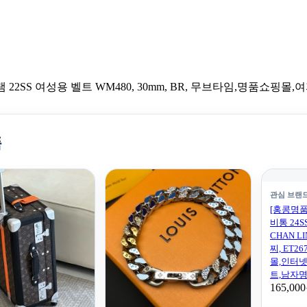
품
관심 브랜
[홍콩명품.
비통 24S
CHAN LI
찌, ET2
몰,인터
트,남자
165,00