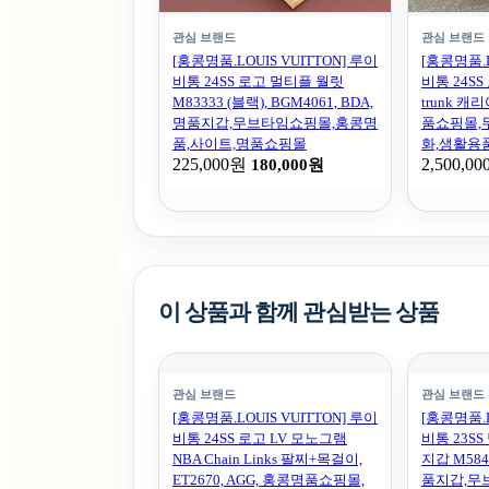
관심 브랜드
관심 브랜드
[홍콩명품.LOUIS VUITTON] 루이
[홍콩명품.L
비통 24SS 로고 멀티플 월릿
비통 24SS
M83333 (블랙), BGM4061, BDA,
trunk 캐리
명품지갑,무브타임쇼핑몰,홍콩명
품쇼핑몰,
품,사이트,명품쇼핑몰
화,생활용
225,000원
2,500,0
180,000원
이 상품과 함께 관심받는 상품
관심 브랜드
관심 브랜드
[홍콩명품.LOUIS VUITTON] 루이
[홍콩명품.L
비통 24SS 로고 LV 모노그램
비통 23S
NBA Chain Links 팔찌+목걸이,
지갑 M5841
ET2670, AGG, 홍콩명품쇼핑몰,
품지갑,무