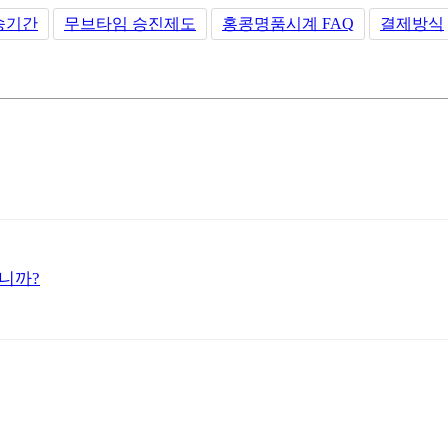
송기간
무브타임 승진제도
홍콩명품시계 FAQ
결제방식
니까?