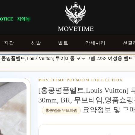
라 배송 일정이 달라질 수 있으니 주문 전 상담창으로 문의해 주세요.
지갑
신발
벨트
악세사리
선글
홍콩명품벨트,Louis Vuitton] 루이비통 모노그램 22SS 여성용 
MOVETIME PREMIUM COLLECTION
[홍콩명품벨트,Louis Vuitto
30mm, BR, 무브타임,명품
요약정보 및 구
홍콩명품 무브타임