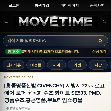
로그인
회원가입
마이페이지
공지사항
업데이트 : 까르띠에 시계 총 21개가 입고되었습니다.
신상 업데이트 
공지사항
남자의류
여성몰
시계
가방
지갑
[홍콩명품신발.GIVENCHY] 지방시 22ss 로고 
[홍콩명품신발.GIVENCHY] 지방시 22ss 로고
에어 로퍼 운동화 슈즈 화이트 SE503, PMD,
명품슈즈,홍콩명품,무브타임쇼핑몰
홍콩명품 무브타임