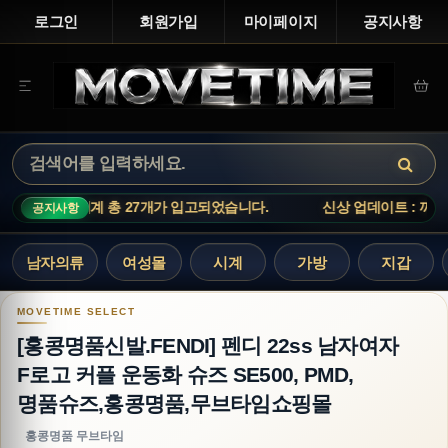
로그인
회원가입
마이페이지
공지사항
: 까르띠에 시계 총 27개가 입고되었습니다.
신상 업데이트 : 까르띠
공지사항
남자의류
여성몰
시계
가방
지갑
[홍콩명품신발.FENDI] 펜디 22ss 남자여자 F로
[홍콩명품신발.FENDI] 펜디 22ss 남자여자
F로고 커플 운동화 슈즈 SE500, PMD,
명품슈즈,홍콩명품,무브타임쇼핑몰
홍콩명품 무브타임