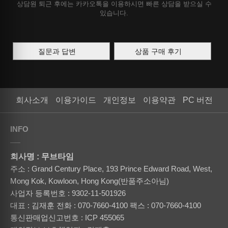
상담원 퇴근 후에는 카카오톡을 이용하시면 빠른 상담을 받으실 수
있습니다.
질문과 답변
상품 구매 후기
회사소개
이용가이드
개인정보
이용약관
PC 버전
INFO
회사명 : 무브타임
주소 : Grand Century Place, 193 Prince Edward Road, West,
Mong Kok, Kowloon, Hong Kong(반품주소아님)
사업자 등록번호 : 9302-11-501926
대표 : 김재훈
전화 : 070-7660-4100
팩스 : 070-7660-4100
통신판매업신고번호 : ICP 455065