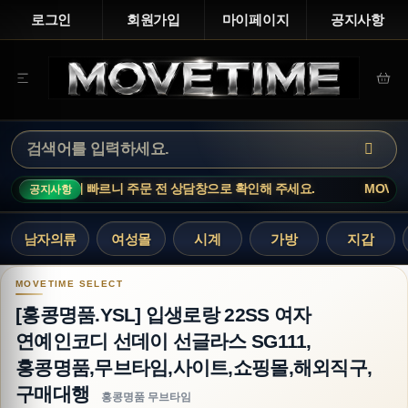
로그인
회원가입
마이페이지
공지사항
상품은 재고 변동이 빠르니 주문 전 상담창으로 확인해 주세요.
MOVETI
공지사항
남자의류
여성몰
시계
가방
지갑
[홍콩명품.YSL] 입생로랑 22SS 여자 연예인코디
[홍콩명품.YSL] 입생로랑 22SS 여자
연예인코디 선데이 선글라스 SG111,
홍콩명품,무브타임,사이트,쇼핑몰,해외직구,
구매대행
홍콩명품 무브타임