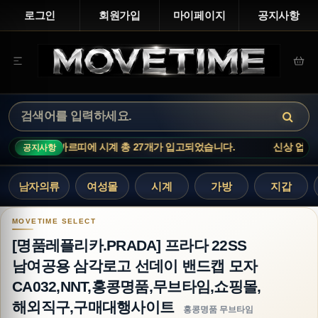
로그인
회원가입
마이페이지
공지사항
: 까르띠에 시계 총 27개가 입고되었습니다.
신상 업데이트 : 까르띠
공지사항
남자의류
여성몰
시계
가방
지갑
[명품레플리카.PRADA] 프라다 22SS 남여공용
[명품레플리카.PRADA] 프라다 22SS
남여공용 삼각로고 선데이 밴드캡 모자
CA032,NNT,홍콩명품,무브타임,쇼핑몰,
해외직구,구매대행사이트
홍콩명품 무브타임