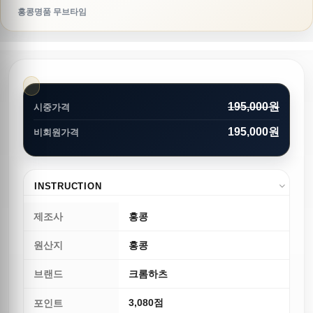
홍콩명품 무브타임
195,000원
시중가격
195,000원
비회원가격
INSTRUCTION
제조사
홍콩
원산지
홍콩
브랜드
크롬하츠
3,080점
포인트