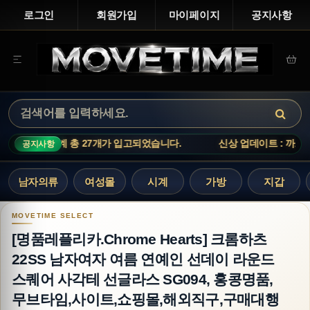
로그인
회원가입
마이페이지
공지사항
가 입고되었습니다.
신상 업데이트 : 까르띠에 시계 총 27개가 입고되
공지사항
남자의류
여성몰
시계
가방
지갑
[명품레플리카.Chrome Hearts] 크롬하츠 2
[명품레플리카.Chrome Hearts] 크롬하츠
22SS 남자여자 여름 연예인 선데이 라운드
스퀘어 사각테 선글라스 SG094, 홍콩명품,
무브타임,사이트,쇼핑몰,해외직구,구매대행