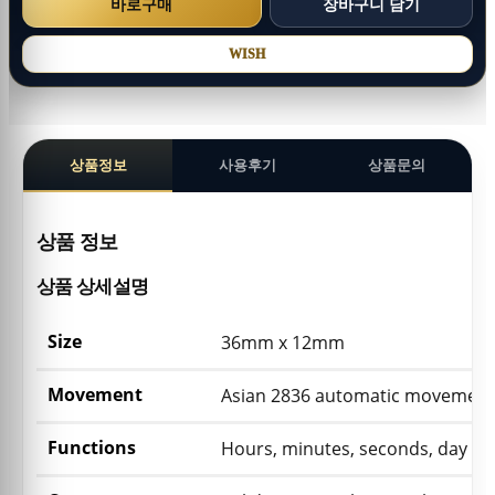
WISH
상품정보
사용후기
상품문의
상품 정보
상품 상세설명
Size
36mm x 12mm
Movement
Asian 2836 automatic movement
Functions
Hours, minutes, seconds, day an