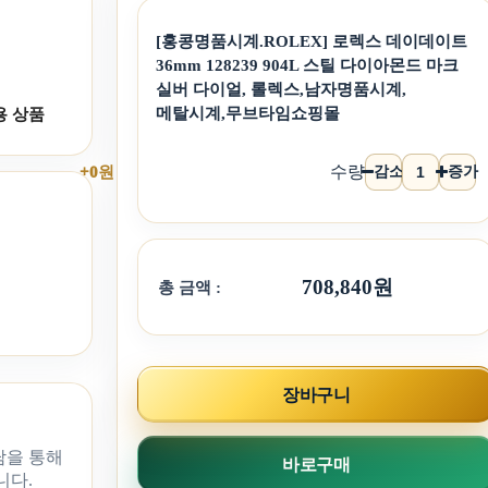
[홍콩명품시계.ROLEX] 로렉스 데이데이트
36mm 128239 904L 스틸 다이아몬드 마크
실버 다이얼, 롤렉스,남자명품시계,
메탈시계,무브타임쇼핑몰
용 상품
수량
감소
증가
+0원
708,840원
총 금액 :
장바구니
담을 통해
바로구매
니다.