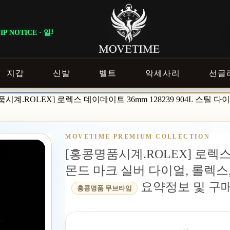
일부 상품은 회원 등급 및 이벤트 조건에 따라 혜택이 다르게 적용됩니다. ｜ 
지갑
신발
벨트
악세사리
선글
품시계.ROLEX] 로렉스 데이데이트 36mm 128239 904L 
MOVETIME PREMIUM COLLECTION
[홍콩명품시계.ROLEX] 로렉스 
몬드 마크 실버 다이얼, 롤
요약정보 및 구
홍콩명품 무브타임