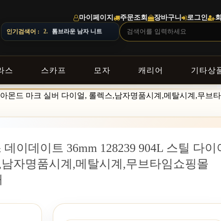
마이페이지
주문조회
장바구니
로그인
DELIVERY NOTICE · 지역에 따라 배송 일정이 달라질 수 있으니 주
인기검색어 :
3.
버버리 남자 셔츠
라스
스카프
모자
캐리어
기타상
스틸 다이아몬드 마크 실버 다이얼, 롤렉스,남자명품시계,메탈시계,무
데이데이트 36mm 128239 904L 스틸 다이
렉스,남자명품시계,메탈시계,무브타임쇼핑몰
매