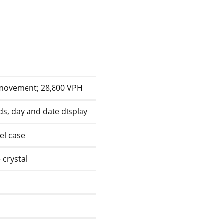
 movement; 28,800 VPH
s, day and date display
eel case
 crystal