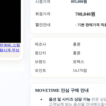
시중가격
895,000원
708,840원
회원가격
할인안내
· 기본 판매가격 적
제조사
홍콩
 904L 스틸
메탈시계,무브
원산지
홍콩
브랜드
로렉스
포인트
14,170점
MOVETIME 안심 구매 안내
옵션 및 사이즈 상담 가능
전문 상
고객님께 맞는 옵션을 안내해드립