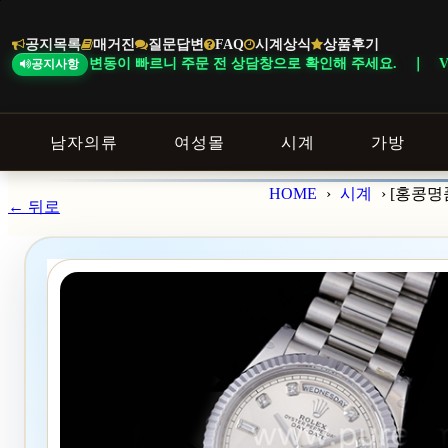
본
문
공지목록
매거진
질문답변
FAQ
시계상식
상품후기
바
변동이 빠르니 주문 전 상담창으로 확인해 주세요. ｜ VIP NOTICE · 
공지사항
로
가
기
남자의류
여성몰
시계
가방
HOME
›
시계
›
[홍콩명
← 뒤로