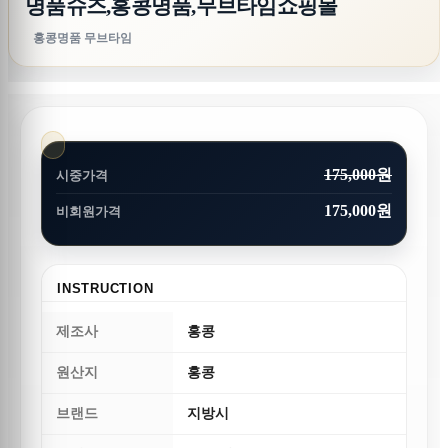
명품슈즈,홍콩명품,무브타임쇼핑몰
홍콩명품 무브타임
175,000원
시중가격
175,000원
비회원가격
INSTRUCTION
제조사
홍콩
원산지
홍콩
브랜드
지방시