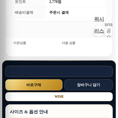
포인트
2,770점
배송비결제
주문시 결제
위시
sns
공
리스
유
트
이전상품
다음 상품
WISH
사이즈 & 옵션 안내