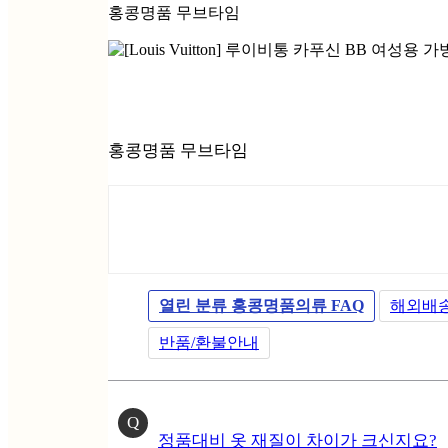
홍콩명품 무브타임
홍콩명품 무브타임
열린 분류
홍콩명품의류 FAQ
해외배
반품/환불안내
Q
정품대비 옷 재질이 차이가 크신지요?