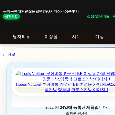
본
문
공지목록
매거진
질문답변
FAQ
시계상식
상품후기
바
신상 업데이트 : 까
공지사항
로
가
기
남자의류
여성몰
시계
가방
← 뒤로
[Louis Vuitton] 루이비통 카푸신 BB 여성용 가방 M5925
품가방,명품백,크로스가방 이미지 1
2022-04-24일에 등록된 제품입니다.
조회수 20,441