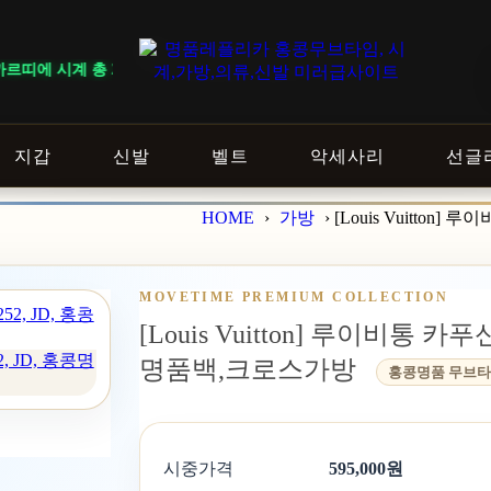
르띠에 시계 총 27개가 입고되었습니다.
지갑
신발
벨트
악세사리
선글
HOME
›
가방
›
[Louis Vuitto
MOVETIME PREMIUM COLLECTION
[Louis Vuitton] 루이비통 카
2, JD, 홍콩명
명품백,크로스가방
홍콩명품 무브
시중가격
595,000원