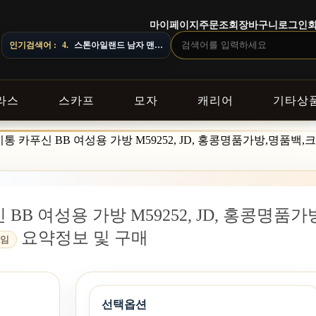
마이페이지
주문조회
장바구니
로그인
4.
스톤아일랜드 남자 맨투맨
인기검색어 :
5.
오프화이트 남자 후드
라스
스카프
모자
캐리어
기타상
n] 루이비통 카푸신 BB 여성용 가방 M59252, JD, 홍콩명품가방,명품
푸신 BB 여성용 가방 M59252, JD, 홍콩명품가
요약정보 및 구매
타임
선택옵션