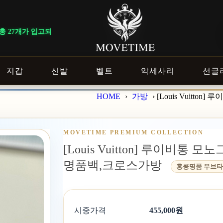
개가 입고되었습니다.
지갑
신발
벨트
악세사리
선글
HOME
›
가방
›
[Louis Vuitt
MOVETIME PREMIUM COLLECTION
[Louis Vuitton] 루이비통 
명품백,크로스가방
홍콩명품 무브
시중가격
455,000원