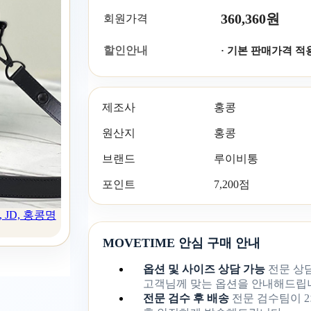
360,360원
회원가격
할인안내
· 기본 판매가격 적
제조사
홍콩
원산지
홍콩
브랜드
루이비통
포인트
7,200점
, JD, 홍콩명
MOVETIME 안심 구매 안내
옵션 및 사이즈 상담 가능
전문 상
고객님께 맞는 옵션을 안내해드립
전문 검수 후 배송
전문 검수팀이 2