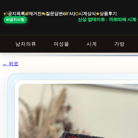
본
문
공지목록
매거진
질문답변
FAQ
시계상식
상품후기
바
신상 업데이트 : 까르띠에 시계 총 27
공지사항
로
가
기
남자의류
여성몰
시계
가방
← 뒤로