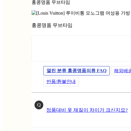
홍콩명품 무브타임
홍콩명품 무브타임
열린 분류
홍콩명품의류 FAQ
해외배
반품/환불안내
Q
정품대비 옷 재질이 차이가 크신지요?