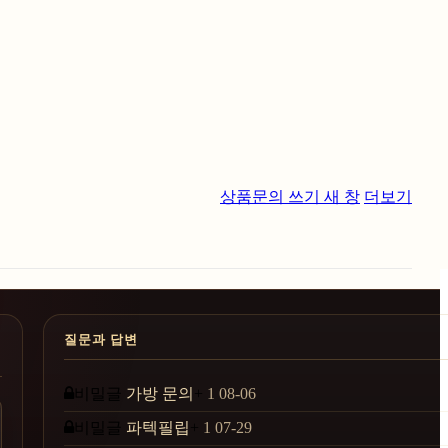
상품문의 쓰기
새 창
더보기
질문과 답변
비밀글
가방 문의
+
1
08-06
비밀글
파텍필립
+
1
07-29