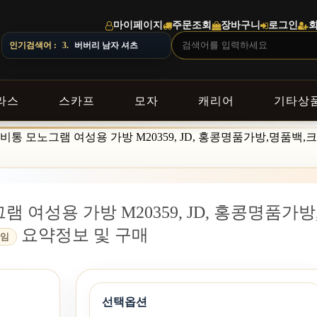
마이페이지
주문조회
장바구니
로그인
인기검색어 :
3.
버버리 남자 셔츠
라스
스카프
모자
캐리어
기타상
on] 루이비통 모노그램 여성용 가방 M20359, JD, 홍콩명품가방,명품
모노그램 여성용 가방 M20359, JD, 홍콩명품가방
요약정보 및 구매
타임
선택옵션