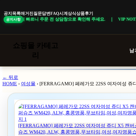
본
문
공지목록
매거진
질문답변
FAQ
시계상식
상품후기
바
이 빠르니 주문 전 상담창으로 확인해 주세요. ｜ VIP NOTICE · 일부
공지사항
로
가
기
쇼핑몰 카테고
남
리
← 뒤로
HOME
›
여성몰
›
[FERRAGAMO] 페레가모 22SS 여자여성 
[FERRAGAMO] 페레가모 22SS 여자여성 쥬디 X5 캔
슈즈 WM420, ALW, 홍콩명품,무브타임,여성,여자명