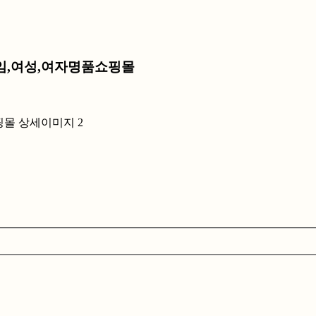
브타임,여성,여자명품쇼핑몰