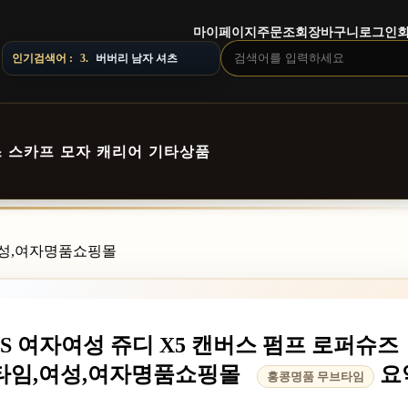
마이페이지
주문조회
장바구니
로그인
3.
버버리 남자 셔츠
LIVERY NOTICE · 지역에 따라 배송 일정이 달라질 수 있으니 주문 
인기검색어 :
4.
스톤아일랜드 남자 맨투맨
스
스카프
모자
캐리어
기타상품
임,여성,여자명품쇼핑몰
2SS 여자여성 쥬디 X5 캔버스 펌프 로퍼슈즈
무브타임,여성,여자명품쇼핑몰
요
홍콩명품 무브타임