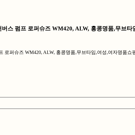
5 캔버스 펌프 로퍼슈즈 WM420, ALW, 홍콩명품,무