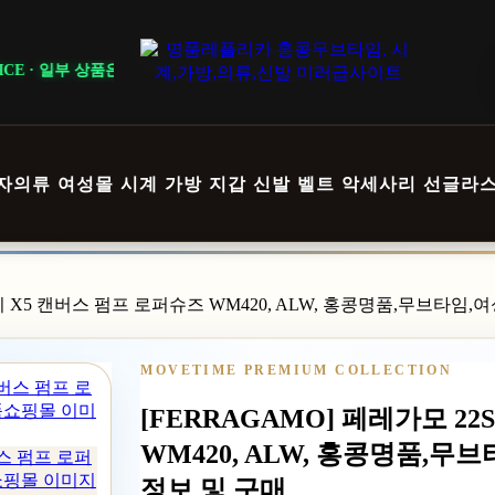
 상품은 회원 등급 및 이벤트 조건에 따라 혜택이 다르게 적용됩니다. ｜ DE
자의류
여성몰
시계
가방
지갑
신발
벨트
악세사리
선글라
쥬디 X5 캔버스 펌프 로퍼슈즈 WM420, ALW, 홍콩명품,무브타
MOVETIME PREMIUM COLLECTION
[FERRAGAMO] 페레가모 2
WM420, ALW, 홍콩명품,
버스 펌프 로퍼
품쇼핑몰 이미지
정보 및 구매