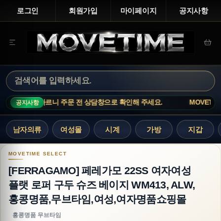
로그인
회원가입
마이페이지
공지사항
품은 재고 변동이 빠르니 주문 전 상담창으로 확인해 주세요.
MOVETIME
공지사항
남자의류
여성몰
시계
가방
지갑
[FERRAGAMO] 페레가모 22SS 여자여성 플랫 
[FERRAGAMO] 페레가모 22SS 여자여성
플랫 로퍼 구두 슈즈 베이지 WM413, ALW,
홍콩명품,무브타임,여성,여자명품쇼핑몰
홍콩명품 무브타임