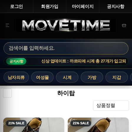
로그인
회원가입
마이페이지
공지사항
신상 업데이트 : 까르띠에 시계 총 27개가 입고되었습
공지사항
남자의류
여성몰
시계
가방
지갑
하이탑
렬
상품정렬
21% SALE
21% SALE