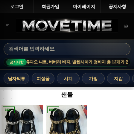
로그인
회원가입
마이페이지
공지사항
츠, 아크네스튜디오 니트, 버버리 바지, 발렌시아가 청바지 총 12개가 입고되
공지사항
남자의류
여성몰
시계
가방
지갑
샌들
BEST
BEST