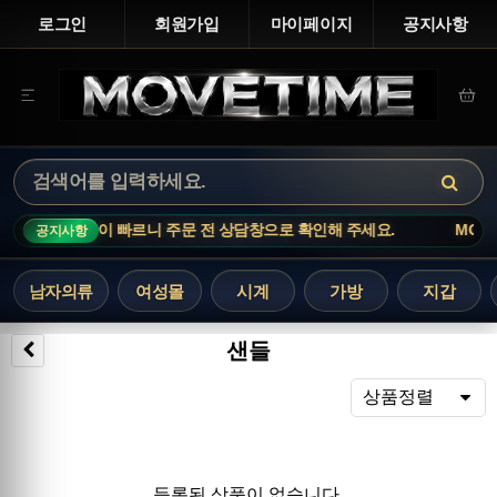
로그인
회원가입
마이페이지
공지사항
기 상품은 재고 변동이 빠르니 주문 전 상담창으로 확인해 주세요.
MOVET
공지사항
남자의류
여성몰
시계
가방
지갑
샌들
렬
상품정렬
등록된 상품이 없습니다.