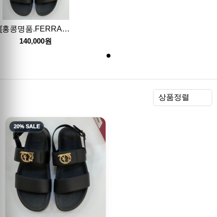
[홍콩명품.FERRAGAMO] 페레가모 23SS 로고 레더 스트랩 샌들, SE1356, PMD, 무브타임사이트,인터넷명품쇼핑몰,남자명품,슈즈,신발
140,000원
렬
상품정렬
20% SALE