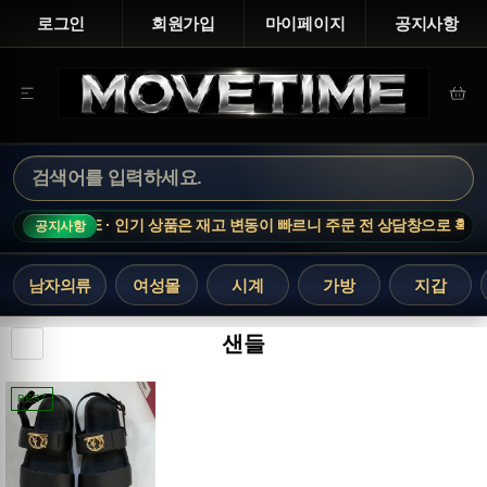
로그인
회원가입
마이페이지
공지사항
TIME NOTICE · 인기 상품은 재고 변동이 빠르니 주문 전 상담창으로 확인해
공지사항
남자의류
여성몰
시계
가방
지갑
샌들
BEST