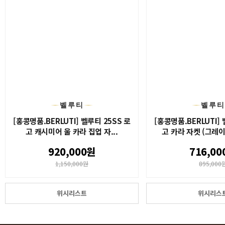
벨루티
벨루
[홍콩명품.BERLUTI] 벨루티 25SS 로
[홍콩명품.BERLUTI] 
고 캐시미어 울 카라 집업 자...
고 카라 자켓 (그레이),
920,000원
716,00
1,150,000원
895,000
위시리스트
위시리스