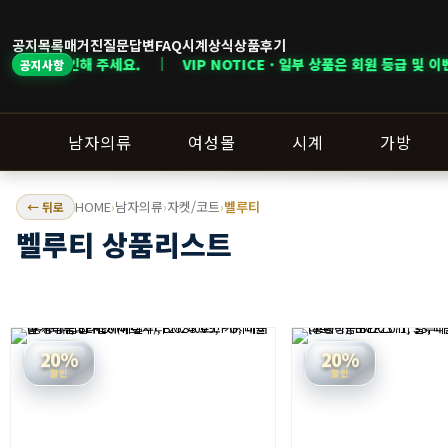
공지목록
매거진
질문답변
FAQ
시계상식
상품후기
으로 확인해 주세요. ｜ VIP NOTICE · 일부 상품은 회원 등급 및 이벤트 
공지사항
남자의류
여성몰
시계
가방
HOME
남자의류
자켓/코트
벨루티
← 뒤로
›
›
›
벨루티 상품리스트
20%
20%
할인
할인