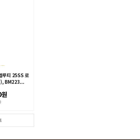
티
벨루티 25SS 로
 BM223...
0원
원
트