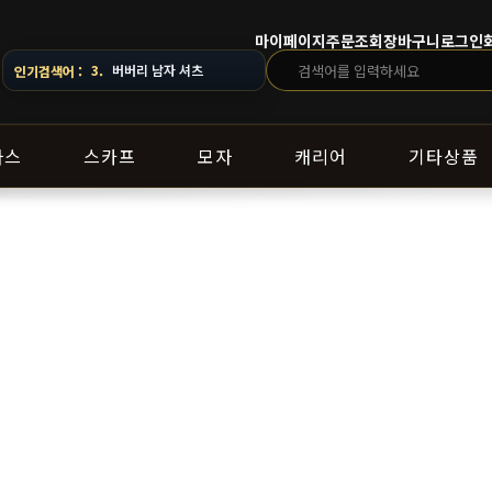
마이페이지
주문조회
장바구니
로그인
 따라 배송 일정이 달라질 수 있으니 주문 전 상담창으로 문의해 주세요.
3.
버버리 남자 셔츠
인기검색어 :
라스
스카프
모자
캐리어
기타상품