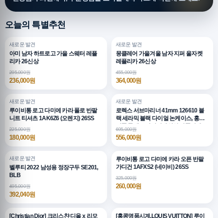
오늘의 특별추천
새로운 발견
새로운 발견
아미 남자 하트로고 가을 스웨터 레플
몽클레어 가을겨울 남자 지퍼 울자켓
리카 26신상
레플리카 26신상
295,000원
455,000원
236,000원
364,000원
새로운 발견
새로운 발견
루이비통 로고 다미에 카라 폴로 반팔
로렉스 서브마리너 41mm 126610 블
니트 티셔츠 1AK6Z6 (오렌지) 26SS
랙 세라믹 블랙 다이얼 논케이스, 홍콩
명품,롤렉스,남자시계워치,명품시계
225,000원
695,000원
180,000원
556,000원
새로운 발견
루이비통 로고 다미에 카라 오픈 반팔
가디건 1AFXS2 (네이비) 26SS
벨루티 2022 남성용 정장구두 SE201,
BLB
325,000원
260,000원
495,000원
392,040원
[Christian Dior] 크리스챤 디올 x 리모
[홍콩명품시계.LOUIS VUITTON] 루이