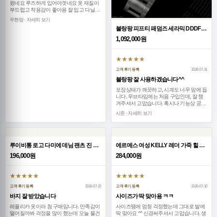
왔네요 루즈하게 입어야겟네요 옷 재질이
부드럽고 착용감이 좋아용 잘 입고 다닐께
요~
우현맘 · 자세히 보기
블랑팡 피프티 패덤즈 세라믹 DDDF 베스트 에디션 블루 다이얼 세라믹 브레이슬릿 A1315
1,092,000원
★★★★★
고객 후기 등록
2026-07-31
블랑팡 잘 사용하겠습니다^^
포장상태가 깨끗하고, 시계도 너무 맘에 듭
니다. 무브타임에는 처음 구입인데, 잘 챙
겨주셔서 고맙습니다. 혹시나 기능상 궁금
한 부분 있으면 다시 찾아뵙겠습니다. 대박
시준 · 자세히 보기
나세요~
루이비통 로고 다미에 데님 팬츠 진 청바지 26SS
에르메스 여성 KELLY 레더 가죽 힐 구두 26SS
196,000원
284,000원
★★★★★
★★★★★
고객 후기 등록
2026-07-22
고객 후기 등록
2026-07-10
바지 잘 받았습니다
사이즈가 딱 맞아용 ㅋㅋ
레플리카 옷이라 첨 구매임니다. 만족감이
사이즈땜에 엄청 걱정했는데 그대로 발에
떨어질까봐 걱정을 많이 했는데 오늘 물건
딱 맞아요 ^^ 신경써주셔서 고맙습니다. 생