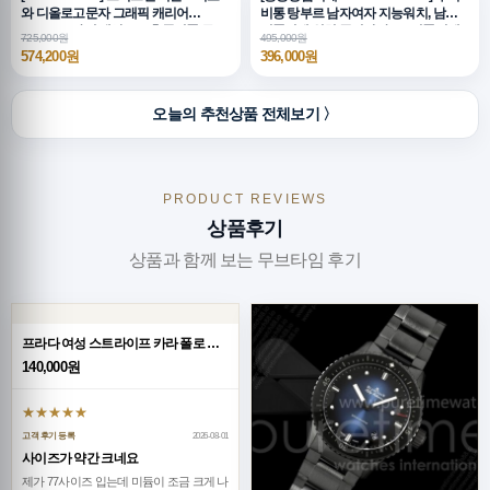
와 디올로고문자 그래픽 캐리어
비통 탕부르 남자여자 지능워치, 남자
CR005, 4가지 색상, B4, 홍콩명품,무브
명품시계,워치,중년남자,SA,명품시계,
725,000원
495,000원
타임
메탈시계
574,200원
396,000원
오늘의 추천상품 전체보기 〉
PRODUCT REVIEWS
상품후기
상품과 함께 보는 무브타임 후기
프라다 여성 스트라이프 카라 폴로 반팔 티셔츠 26SS
140,000원
★★★★★
고객 후기 등록
2026-08-01
사이즈가 약간 크네요
제가 77사이즈 입는데 미듐이 조금 크게 나