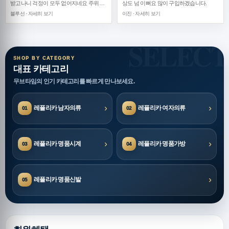
받고나니 걱정이 모두 없어지네요 주위에
상도 넘 이뻐요 많이 구입하겠습니다.
널리 홍보할께요 감사합니다~
블루선 · 자세히 보기
이진 · 자세히 보기
SHOP BY CATEGORY
대표 카테고리
무브타임의 인기 카테고리를 빠르게 만나보세요.
›
›
레플리카 남자의류
레플리카 여자의류
01
02
›
›
레플리카 명품시계
레플리카 명품가방
03
04
›
레플리카 명품신발
05