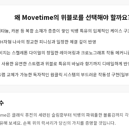
왜 Movetime의 위블로를 선택해야 할까요
 티타늄, 카본 등 복합 소재가 층층이 쌓인 빅뱅 특유의 입체적인 케이스 구
 H자형 나사의 정교한 피니싱과 일정한 체결 깊이 반영
 비치는 스켈레톤 다이얼의 정밀한 레이어링과 크로노그래프 작동 메커니
를 사용한 유연한 스트랩과 위블로 특유의 바닐라 향기까지 디테일하게 반
스트랩 교체가 가능한 독자적인 원클릭 시스템의 부드러운 작동성 구현(일부
수
etime은 클래식 퓨전의 세련된 슬림함부터 빅뱅의 파워풀한 볼륨감까지 
유해 보세요. 손목 위의 럭셔리가 당신의 가치를 증명할 것입니다.