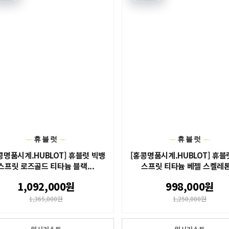
휴블럿
휴블럿
콩명품시계.HUBLOT] 휴블럿 빅뱅
[홍콩명품시계.HUBLOT] 휴블
스프릿 로즈골드 티타늄 블랙...
스프릿 티타늄 베젤 스켈레톤.
1,092,000원
998,000원
1,365,000원
1,250,000원