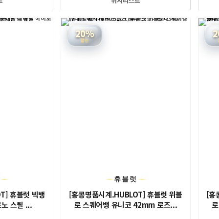
트
위시리스트
20%
2
할인
럿
휴블럿
T] 휴블럿 빅뱅
[홍콩명품시계.HUBLOT] 휴블럿 위블
[홍
 스틸 ...
로 스퀘어뱅 유니코 42mm 로즈...
로