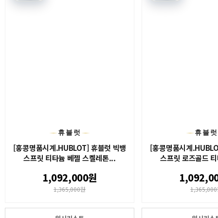
휴블럿
휴블
[홍콩명품시계.HUBLOT] 휴블럿 빅뱅
[홍콩명품시계.HUBLO
스프릿 티타늄 베젤 스켈레톤...
스프릿 로즈골드 티타
1,092,000원
1,092,0
1,365,000원
1,365,00