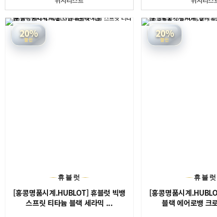
위시리스트
위시리스
20%
20%
할인
할인
휴블럿
휴블
[홍콩명품시계.HUBLOT] 휴블럿 빅뱅
[홍콩명품시계.HUBLO
스프릿 티타늄 블랙 세라믹 ...
블랙 에어로뱅 크로노