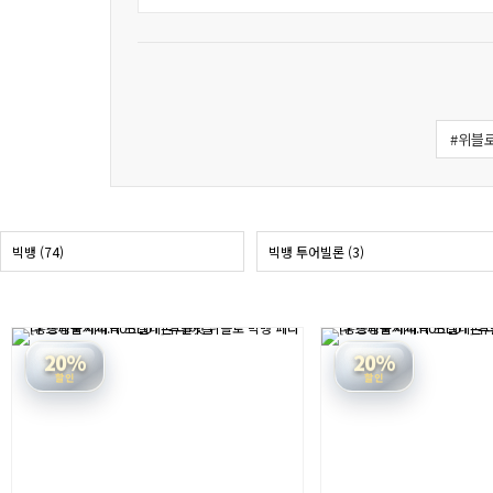
#위블
빅뱅 (74)
빅뱅 투어빌론 (3)
20%
20%
할인
할인