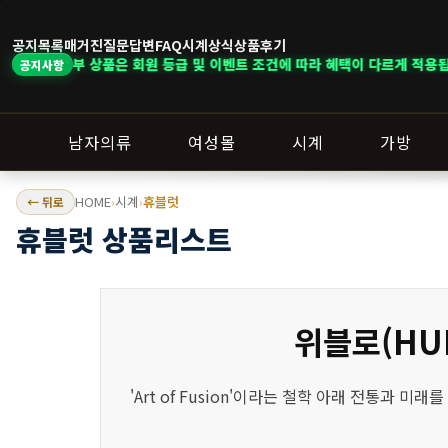
공지목록
매거진
질문답변
FAQ
시계상식
상품후기
은 회원 등급 및 이벤트 조건에 따라 혜택이 다르게 적용됩니다. ｜ DELIVER
공지사항
남자의류
여성몰
시계
가방
HOME
시계
휴블럿
← 뒤로
›
›
휴블럿 상품리스트
위블로(HU
'Art of Fusion'이라는 철학 아래 전통과