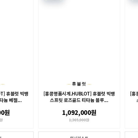
럿
휴블럿
T] 휴블럿 빅뱅
[홍콩명품시계.HUBLOT] 휴블럿 빅뱅
[홍
늄 베젤...
스프릿 로즈골드 티타늄 블루...
00원
1,092,000원
0원
1,365,000원