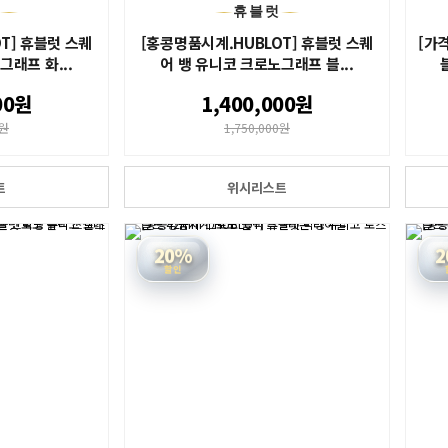
스
휴블럿
T] 휴블럿 스퀘
[홍콩명품시계.HUBLOT] 휴블럿 스퀘
[가
그래프 화...
어 뱅 유니코 크로노그래프 블...
00원
1,400,000원
0원
1,750,000원
트
위시리스트
20%
2
할인