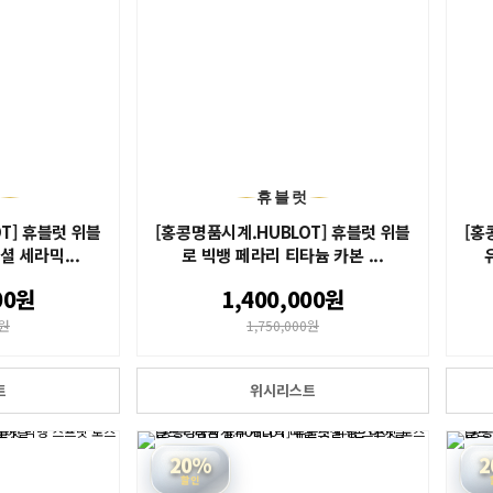
럿
휴블럿
T] 휴블럿 위블
[홍콩명품시계.HUBLOT] 휴블럿 위블
[홍
셜 세라믹...
로 빅뱅 페라리 티타늄 카본 ...
00원
1,400,000원
0원
1,750,000원
트
위시리스트
20%
2
할인