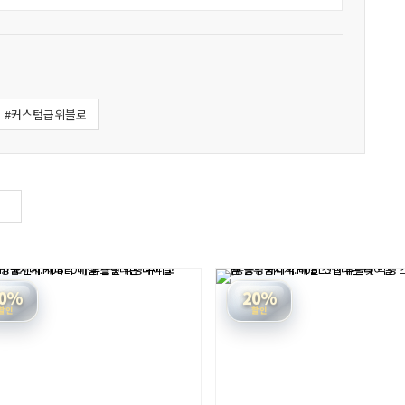
#커스텀급위블로
0%
20%
할인
할인