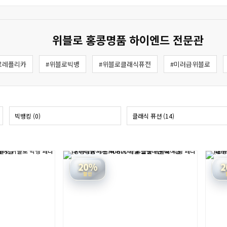
위블로 홍콩명품 하이엔드 전문관
로레플리카
#위블로빅뱅
#위블로클래식퓨전
#미러급위블로
빅뱅킹 (0)
클래식 퓨션 (14)
20%
2
할인