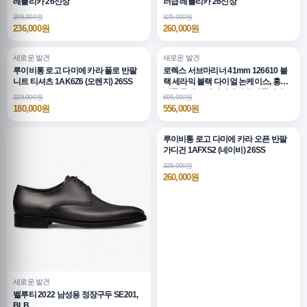
레플리카 26신상
러급 레플리카 26신상
295,000원
325,000원
236,000원
260,000원
새로운 발견
새로운 발견
루이비통 로고 다미에 카라 폴로 반팔
로렉스 서브마리너 41mm 126610 블
니트 티셔츠 1AK6Z6 (오렌지) 26SS
랙 세라믹 블랙 다이얼 논케이스, 홍콩
명품,롤렉스,남자시계워치,명품시계
225,000원
695,000원
180,000원
556,000원
루이비통 로고 다미에 카라 오픈 반팔
가디건 1AFXS2 (네이비) 26SS
325,000원
260,000원
새로운 발견
벨루티 2022 남성용 정장구두 SE201,
BLB