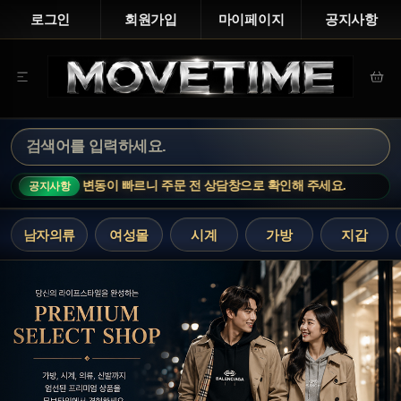
로그인
회원가입
마이페이지
공지사항
상품은 재고 변동이 빠르니 주문 전 상담창으로 확인해 주세요.
MOVETIM
공지사항
남자의류
여성몰
시계
가방
지갑