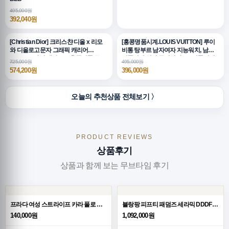
495,000원
392,040원
[Christian Dior] 크리스챤 디올 x 리모
[홍콩명품시계.LOUIS VUITTON] 루이
와 디올로고문자 그래픽 캐리어
비통 탕부르 남자여자 지능워치, 남자
CR005, 4가지 색상, B4, 홍콩명품,무브
명품시계,워치,중년남자,SA,명품시계,
725,000원
495,000원
타임
메탈시계
574,200원
396,000원
오늘의 추천상품 전체보기 〉
PRODUCT REVIEWS
상품후기
상품과 함께 보는 무브타임 후기
프라다 여성 스트라이프 카라 폴로 반팔 티셔츠 26SS
블랑팡 피프티 패덤즈 세라믹 DDDF 베스트 에디션 블루 다이얼 세라믹 브레이슬릿 A1315
140,000원
1,092,000원