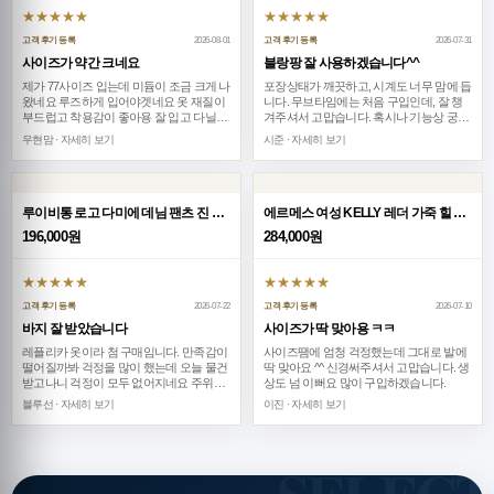
★★★★★
★★★★★
고객 후기 등록
2026-08-01
고객 후기 등록
2026-07-31
사이즈가 약간 크네요
블랑팡 잘 사용하겠습니다^^
제가 77사이즈 입는데 미듐이 조금 크게 나
포장상태가 깨끗하고, 시계도 너무 맘에 듭
왔네요 루즈하게 입어야겟네요 옷 재질이
니다. 무브타임에는 처음 구입인데, 잘 챙
부드럽고 착용감이 좋아용 잘 입고 다닐께
겨주셔서 고맙습니다. 혹시나 기능상 궁금
요~
한 부분 있으면 다시 찾아뵙겠습니다. 대박
우현맘 · 자세히 보기
시준 · 자세히 보기
나세요~
루이비통 로고 다미에 데님 팬츠 진 청바지 26SS
에르메스 여성 KELLY 레더 가죽 힐 구두 26SS
196,000원
284,000원
★★★★★
★★★★★
고객 후기 등록
2026-07-22
고객 후기 등록
2026-07-10
바지 잘 받았습니다
사이즈가 딱 맞아용 ㅋㅋ
레플리카 옷이라 첨 구매임니다. 만족감이
사이즈땜에 엄청 걱정했는데 그대로 발에
떨어질까봐 걱정을 많이 했는데 오늘 물건
딱 맞아요 ^^ 신경써주셔서 고맙습니다. 생
받고나니 걱정이 모두 없어지네요 주위에
상도 넘 이뻐요 많이 구입하겠습니다.
널리 홍보할께요 감사합니다~
블루선 · 자세히 보기
이진 · 자세히 보기