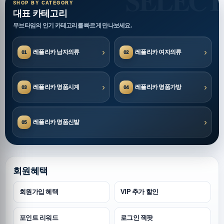
SHOP BY CATEGORY
대표 카테고리
무브타임의 인기 카테고리를 빠르게 만나보세요.
›
›
레플리카 남자의류
레플리카 여자의류
01
02
›
›
레플리카 명품시계
레플리카 명품가방
03
04
›
레플리카 명품신발
05
회원혜택
회원가입 혜택
VIP 추가 할인
포인트 리워드
로그인 잭팟