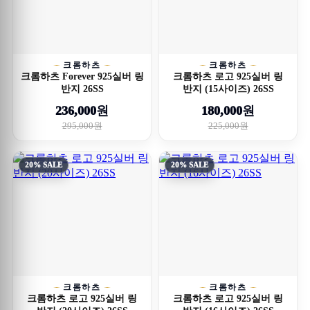
크롬하츠
크롬하츠
크롬하츠 Forever 925실버 링
크롬하츠 로고 925실버 링
반지 26SS
반지 (15사이즈) 26SS
236,000원
180,000원
295,000원
225,000원
20% SALE
20% SALE
크롬하츠
크롬하츠
크롬하츠 로고 925실버 링
크롬하츠 로고 925실버 링