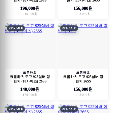
반지 (20사이즈) 26SS
반지 (16사이즈) 26SS
196,000원
156,000원
245,000원
195,000원
20% SALE
20% SALE
크롬하츠
크롬하츠
크롬하츠 로고 925실버 링
크롬하츠 로고 925실버 링
반지 (18사이즈) 26SS
반지 26SS
140,000원
156,000원
175,000원
195,000원
20% SALE
20% SALE