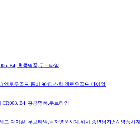
R006, B4, 홍콩명품,무브타임
333 옐로우골드 콤비 904L 스틸 옐로우골드 다이얼
어 CR008, B4, 홍콩명품,무브타임
그 모
6 레드 다이얼, 무브타임,남자명품시계,워치,중년남자,SA,명품시