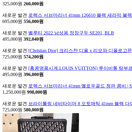
325,000원
260,000원
새로운 발견
로렉스 서브마리너 41mm 126610 블랙 세라믹
695,000원
556,000원
새로운 발견
벨루티 2022 남성용 정장구두 SE201, BLB
495,000원
392,040원
새로운 발견
[Christian Dior] 크리스챤 디올 x 리모와 디올
725,000원
574,200원
새로운 발견
[홍콩명품시계.LOUIS VUITTON] 루이비통 
495,000원
396,000원
새로운 발견
로렉스 서브마리너 41mm 옐로우골드 청판 콤비 | Submariner 41
1,250,000원
998,000원
새로운 발견
브라이틀링 네비타이머 8 오토매틱 41mm 블랙 
725,000원
580,000원