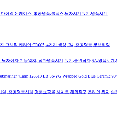
 블랙 다이얼 논케이스, 홍콩명품,롤렉스,남자시계워치,명품시계
로고문자 그래픽 캐리어 CR005, 4가지 색상, B4, 홍콩명품,무브타임
탕부르 남자여자 지능워치, 남자명품시계,워치,중년남자,SA,명품시계
mm 126613 LB SS/YG Wrapped Gold Blue Ceramic 904L Ste
다이얼, 홍콩명품시계,명품쇼핑몰,사이트,해외직구,온라인,워치,