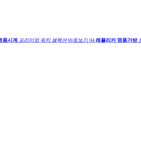
명품시계
프리미엄 워치 셀렉션
바로보기
04
레플리카 명품가방