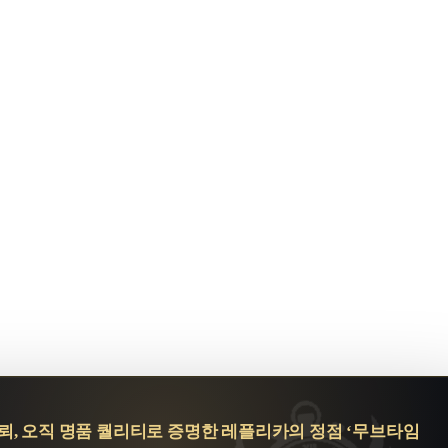
■ 2012년부터 이어진, 타협하지 않는 '고집'
2012년 작은 걸음으로 시작했던 무브타임이
어느덧 대한민국 수만 명의 회원님들이 믿고 찾는 안식처가
되었습니다.
수많은 업체가 화려한 수식어로 나타났다 사라지는 동안
브타임이 굳건히 자리를 지킬 수 있었던 비결은 단 하나, 바로
**'고집'**입니다.
실 하나, 나사 하나도 대충 넘기지 않는 그 고집이
지금의 업계 최고 수준이라는 명성을 만들었습니다.
 정교한 박동, 가죽의 부드러운 숨결, 의류의 완벽한 실루엣까지
—
 제품이 아니라 우리의 **'자존심'**을 보내드린다는 마음으로
임해왔습니다.
■ 불안을 확신으로 바꾼 15년의 동행
신뢰, 오직 명품 퀄리티로 증명한 레플리카의 정점 ‘무브타임
라인 구매, 특히 명품레플리카 제품을 선택하실 때 느끼시는