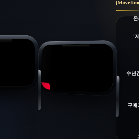
(Movetime
"
수년간
구매