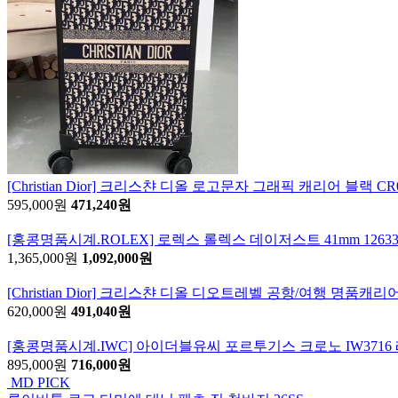
[Christian Dior] 크리스챤 디올 로고문자 그래픽 캐리어 블랙 C
595,000원
471,240원
[홍콩명품시계.ROLEX] 로렉스 롤렉스 데이저스트 41mm 126
1,365,000원
1,092,000원
[Christian Dior] 크리스챤 디올 디오트레벨 공항/여행 명품캐리
620,000원
491,040원
[홍콩명품시계.IWC] 아이더블유씨 포르투기스 크로노 IW371
895,000원
716,000원
MD PICK