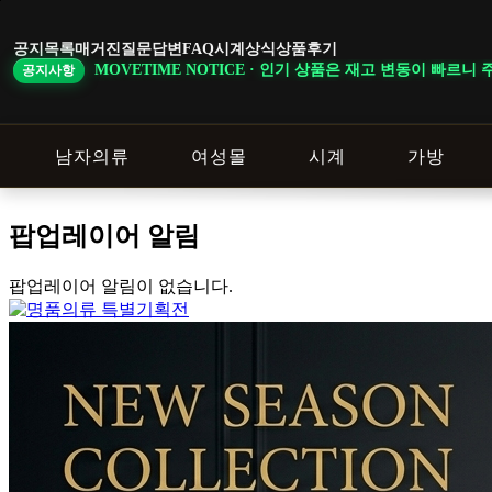
본
문
공지목록
매거진
질문답변
FAQ
시계상식
상품후기
바
OTICE · 인기 상품은 재고 변동이 빠르니 주문 전 상담창으로 확인해 주세
공지사항
로
가
기
남자의류
여성몰
시계
가방
팝업레이어 알림
팝업레이어 알림이 없습니다.