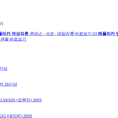
후기
플리카 여성의류
원피스 · 셔츠 · 데일리룩
바로보기
03
레플리카 
 샌들
바로보기
6신상
카 26신상
6Z6 (오렌지) 26SS
 (네이비) 26SS