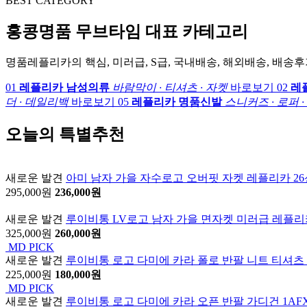
BEST CATEGORY
홍콩명품 무브타임 대표 카테고리
명품레플리카의 핵심, 미러급, S급, 국내배송, 해외배송, 배송
01
레플리카 남성의류
바람막이 · 티셔츠 · 자켓
바로보기
02
레
더 · 데일리백
바로보기
05
레플리카 명품신발
스니커즈 · 로퍼 ·
오늘의 특별추천
새로운 발견
아미 남자 가을 자수로고 오버핏 자켓 레플리카 2
295,000원
236,000원
새로운 발견
루이비통 LV로고 남자 가을 면자켓 미러급 레플리
325,000원
260,000원
MD PICK
새로운 발견
루이비통 로고 다미에 카라 폴로 반팔 니트 티셔츠 1AK
225,000원
180,000원
MD PICK
새로운 발견
루이비통 로고 다미에 카라 오픈 반팔 가디건 1AFXS2