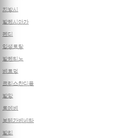
지방시
발렌시아가
펜디
입생로랑
발렌티노
베트멍
크리스챤디올
발망
로에베
보테가베네타
발리