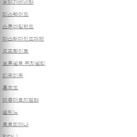
보테가베네타
디스퀘어드
스톤아일랜드
마스터마인드재팬
오프화이트
브루넬로 쿠치넬리
미우미우
톰포드
메종마르지엘라
셀린느
로로피아나