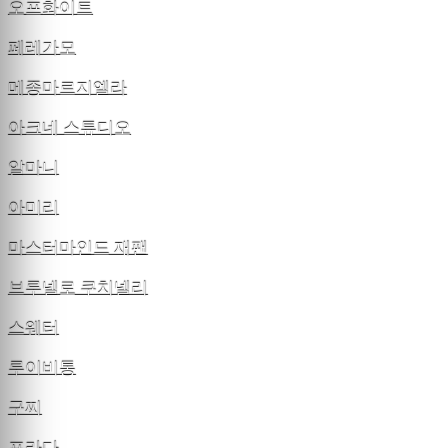
오프화이트
페레가모
메종마르지엘라
아크네 스튜디오
알마니
아미리
마스터마인드 재팬
브루넬로 쿠치넬리
스웨터
루이비통
구찌