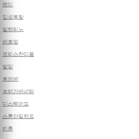
펜디
입생로랑
발렌티노
베트멍
크리스챤디올
발망
로에베
보테가베네타
디스퀘어드
스톤아일랜드
키톤