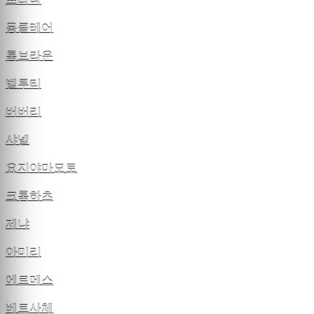
프라다
몽클레어
톰브라운
벨루티
버버리
샤넬
요지야마모토
크롬하츠
제냐
아미리
에르메스
베르사체