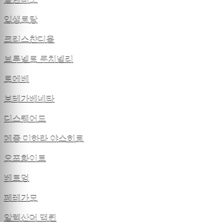
발렌티노
입생로랑
크리스챤디올
브루넬로 쿠치넬리
로에베
보테가베네타
디스퀘어드
메종 미하라 야스히로
오프화이트
베트멍
페레가모
알렉산더 맥퀸