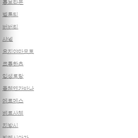
톰브라운
벨루티
버버리
샤넬
요지야마모토
크롬하츠
입생로랑
돌체앤가바나
에르메스
베르사체
지방시