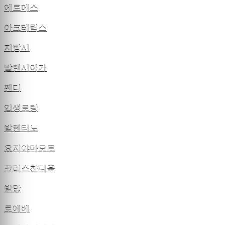
에르메스
아크테릭스
지방시
발렌시아가
펜디
입생로랑
발렌티노
요지야마모토
크리스챤디올
발망
로에베