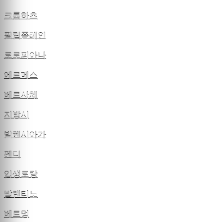
크롬하츠
필립플레인
로로피아나
에르메스
베르사체
지방시
발렌시아가
펜디
입생로랑
발렌티노
베트멍