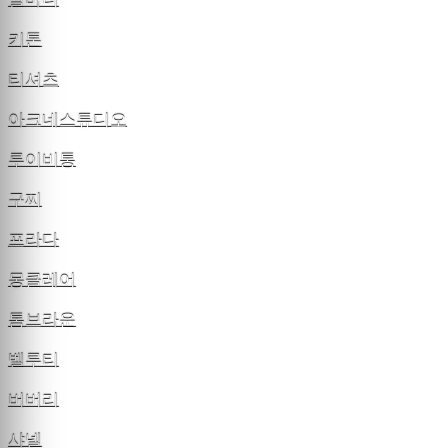
알마니
키톤
티셔츠
아크네스튜디오
루이비통
구찌
프라다
몽클레어
톰브라운
벨루티
버버리
샤넬