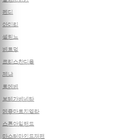
발렌시아가
펜디
아미리
셀린느
베트멍
크리스챤디올
제냐
로에베
보테가베네타
메종마르지엘라
스톤아일랜드
마스터마인드재팬