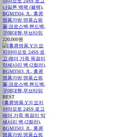
야마모토 24SS 로고
나일론 백팩 (블랙),
BGM3504, JL, 홍콩
명품가방,명품쇼핑
몰,크로스백,핸드백,
구매대행,무브타임
220,000원
BEST
[홍콩명품.Y3] 요지
야마모토 24SS 로고
레더 가죽 목걸이 악
세사리 백 (2컬러),
BGM3503, JL, 홍콩
명품가방,명품쇼핑