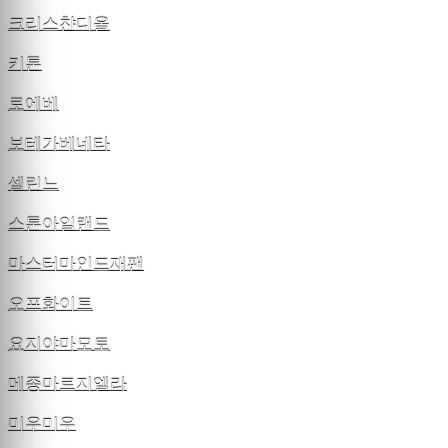
크리스챤디올
키톤
로에베
보테가베네타
셀린느
스톤아일랜드
마스터마인드재팬
오프화이트
요지야마모토
메종마르지엘라
미우미우