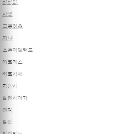
버버리
샤넬
크롬하츠
제냐
스톤아일랜드
에르메스
베르사체
지방시
발렌시아가
펜디
발망