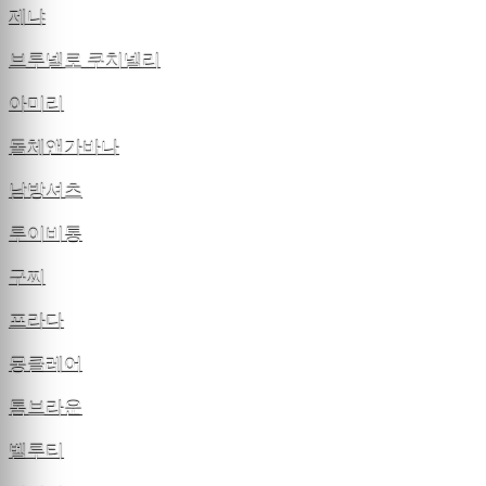
제냐
브루넬로 쿠치넬리
아미리
돌체앤가바나
남방셔츠
루이비통
구찌
프라다
몽클레어
톰브라운
벨루티