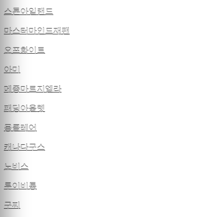
스톤아일랜드
마스터마인드재팬
오프화이트
아미
메종마르지엘라
패딩아울렛
몽클레어
캐나다구스
노비스
루이비통
구찌