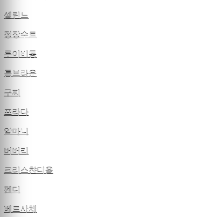
셀린느
정장수트
루이비통
톰브라운
구찌
프라다
알마니
버버리
크리스챤디올
펜디
베르사체