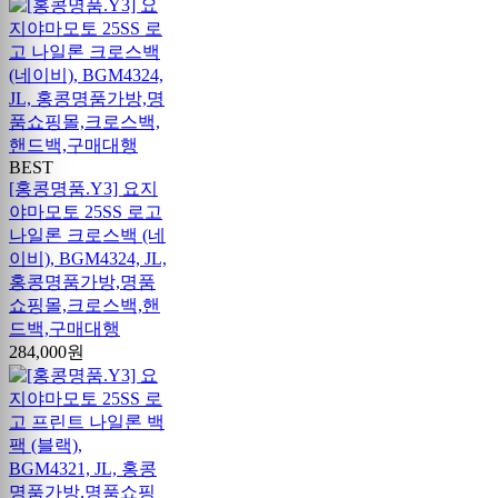
BEST
[홍콩명품.Y3] 요지
야마모토 25SS 로고
나일론 크로스백 (네
이비), BGM4324, JL,
홍콩명품가방,명품
쇼핑몰,크로스백,핸
드백,구매대행
284,000원