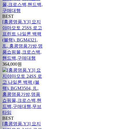
BEST
[홍콩명품.Y3] 요지
야마모토 25SS 로고
프린트 나일론 백팩
(블랙), BGM4321,
JL, 홍콩명품가방,명
품쇼핑몰,크로스백,
핸드백,구매대행
364,000원
BEST
[홍콩명품.Y3] 요지