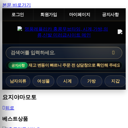
본문 바로가기
로그인
회원가입
마이페이지
공지사항
상품은 재고 변동이 빠르니 주문 전 상담창으로 확인해 주세요.
공지사항
남자의류
여성몰
시계
가방
지갑
요지야마모토
뒤로
베스트상품