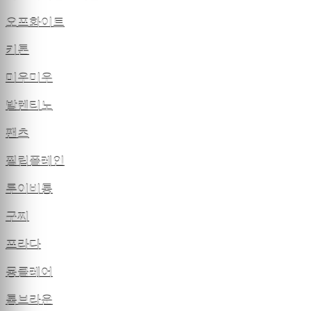
오프화이트
키톤
미우미우
발렌티노
팬츠
필립플레인
루이비통
구찌
프라다
몽클레어
톰브라운