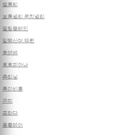
벨루티
브루넬리 쿠치넬리
필립플레인
알렉산더 맥퀸
로에베
로로피아나
추리닝
루이비통
구찌
프라다
몽클레어