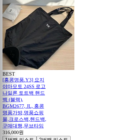
BEST
[홍콩명품.Y3] 요지
야마모토 24SS 로고
나일론 토트백 핸드
백 (블랙),
BGM2677, JL, 홍콩
명품가방,명품쇼핑
몰,크로스백,핸드백,
구매대행,무브타임
316,000원
1번째 리스트
2번째 리스트