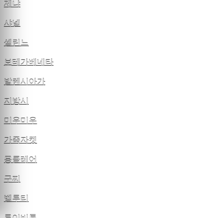
제냐
샤넬
셀린느
보테가베네타
발렌시아가
지방시
미우미우
가죽자켓
몽클레어
구찌
벨루티