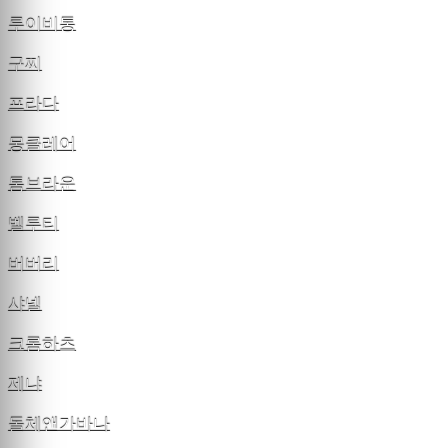
루이비통
구찌
프라다
몽클레어
톰브라운
벨루티
버버리
샤넬
크롬하츠
제냐
돌체앤가바나