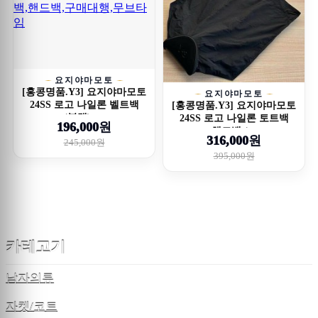
요지야마모토
[홍콩명품.Y3] 요지야마모토
요지야마모토
24SS 로고 나일론 벨트백
[홍콩명품.Y3] 요지야마모토
(블랙), ...
24SS 로고 나일론 토트백
196,000원
핸드백 (...
316,000원
245,000원
395,000원
카테고기
남자의류
자켓/코트