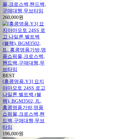
몰,크로스백,핸드백,
구매대행,무브타임
260,000원
BEST
[홍콩명품.Y3] 요지
야마모토 24SS 로고
나일론 벨트백 (블
랙), BGM3502, JL,
홍콩명품가방,명품
쇼핑몰,크로스백,핸
드백,구매대행,무브
타임
196,000원