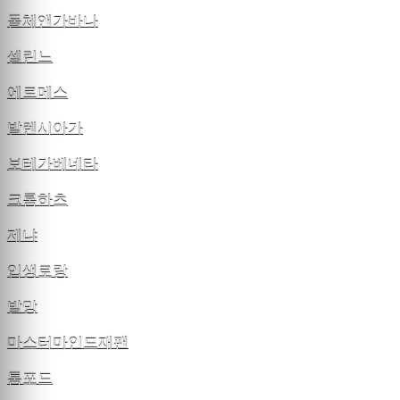
돌체앤가바나
셀린느
에르메스
발렌시아가
보테가베네타
크롬하츠
제냐
입생로랑
발망
마스터마인드재팬
톰포드