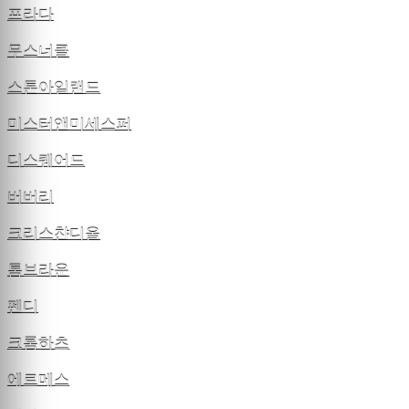
프라다
무스너클
스톤아일랜드
미스터앤미세스퍼
디스퀘어드
버버리
크리스챤디올
톰브라운
펜디
크롬하츠
에르메스