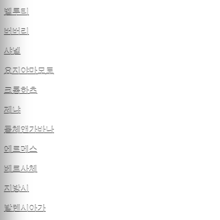
벨루티
버버리
샤넬
요지야마모토
크롬하츠
제냐
돌체앤가바나
에르메스
베르사체
지방시
발렌시아가