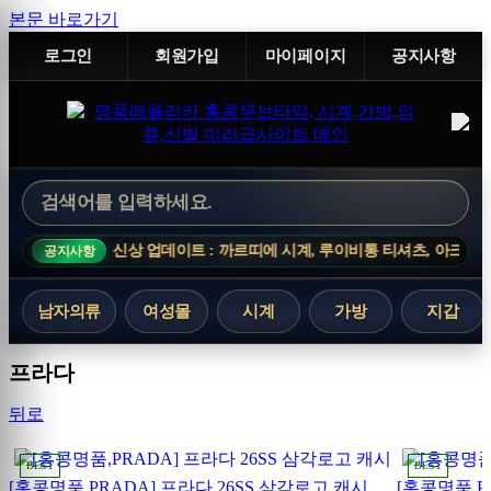
본문 바로가기
로그인
회원가입
마이페이지
공지사항
신상 업데이트 : 까르띠에 시계, 루이비통 티셔츠, 아크네스튜디오 니트,
공지사항
남자의류
여성몰
시계
가방
지갑
프라다
뒤로
BEST
BEST
[홍콩명품,PRADA] 프라다 26SS 삼각로고 캐시미어 스카프 머플러 (블랙), ET3405, JL, 홍콩명품의류,구매대행,온라인명품