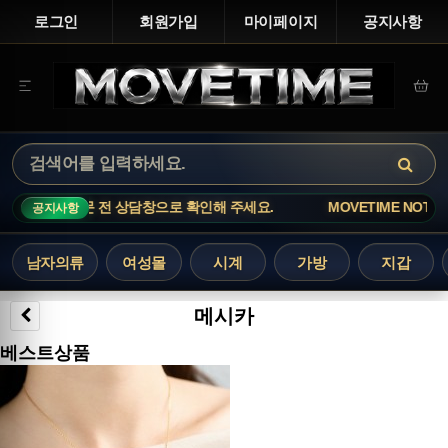
로그인
회원가입
마이페이지
공지사항
주문 전 상담창으로 확인해 주세요.
MOVETIME NOTICE · 인기 
공지사항
남자의류
여성몰
시계
가방
지갑
메시카
베스트상품