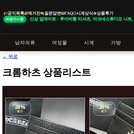
본
문
공지목록
매거진
질문답변
FAQ
시계상식
상품후기
바
신상 업데이트 : 루이비통 티셔츠, 아크네스튜디오 니트, 버버리 바지, 
공지사항
로
가
기
남자의류
여성몰
시계
가방
← 뒤로
크롬하츠 상품리스트
20%
20%
할인
할인