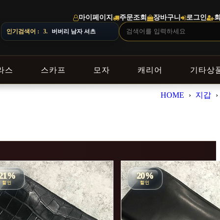
마이페이지
주문조회
장바구니
로그인
인기검색어 :
3.
버버리 남자 셔츠
라스
스카프
모자
캐리어
기타상
HOME
›
지갑
›
21%
20%
할인
할인