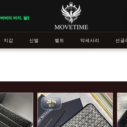
발렌시아가 청바지 총 12개가 입고되었습니다.
지갑
신발
벨트
악세사리
선글
20%
할인