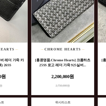
HEARTS
CHROME HEARTS
실버 레더 가죽 카
[홍콩명품.Chrome Hearts] 크롬하츠
[홍
) 26SS
25SS 로고 레더 가죽 925실버...
00원
2,200,000원
0원
2,750,000원
스트
위시리스트