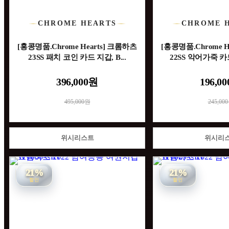
CHROME HEARTS
CHROME 
[홍콩명품.Chrome Hearts] 크롬하츠
[홍콩명품.Chrome H
23SS 패치 코인 카드 지갑, B...
22SS 악어가죽 카
396,000원
196,0
495,000원
245,00
위시리스트
위시리
21%
21%
할인
할인