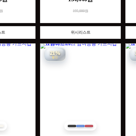
0원
195,000원
스트
위시리스트
21%
할인