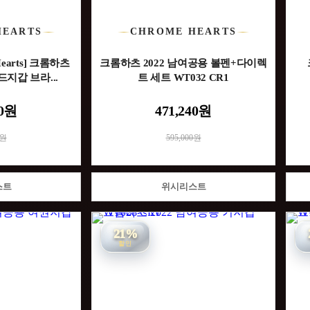
HEARTS
CHROME HEARTS
earts] 크롬하츠
크롬하츠 2022 남여공용 볼펜+다이렉
드지갑 브라...
트 세트 WT032 CR1
00원
471,240원
0원
595,000원
스트
위시리스트
21%
할인