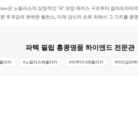
etime은 노틸러스의 상징적인 '귀' 모양 케이스 구조부터 칼라트라
한 무게감의 완벽한 밸런스, 이제 당신의 손목 위에서 그 가치를 증명
파텍 필립 홍콩명품 하이엔드 전문관
플리카
#노틸러스레플리카
#아쿠아너레플리카
#미러급파텍