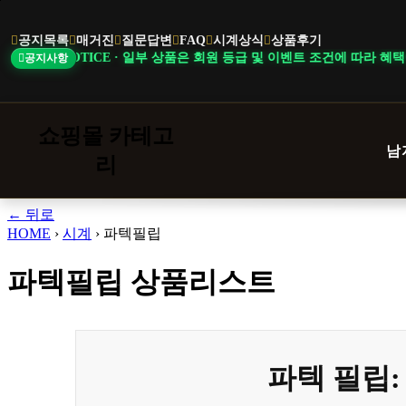
본
문
공지목록
매거진
질문답변
FAQ
시계상식
상품후기
바
E · 일부 상품은 회원 등급 및 이벤트 조건에 따라 혜택이 다르게 적용됩니다.
공지사항
로
가
기
쇼핑몰 카테고
남
리
← 뒤로
HOME
›
시계
›
파텍필립
파텍필립 상품리스트
파텍 필립: