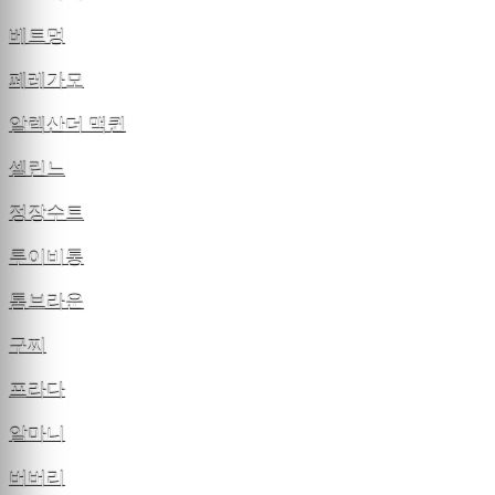
베트멍
페레가모
알렉산더 맥퀸
셀린느
정장수트
루이비통
톰브라운
구찌
프라다
알마니
버버리