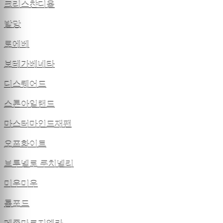
크리스챤디올
발망
로에베
보테가베네타
디스퀘어드
스톤아일랜드
마스터마인드재팬
오프화이트
브루넬로 쿠치넬리
미우미우
톰포드