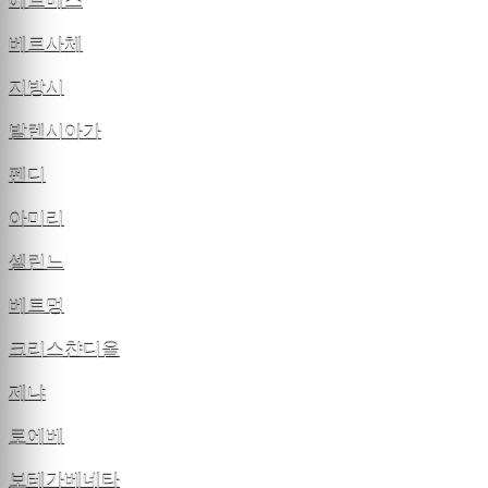
에르메스
베르사체
지방시
발렌시아가
펜디
아미리
셀린느
베트멍
크리스챤디올
제냐
로에베
보테가베네타