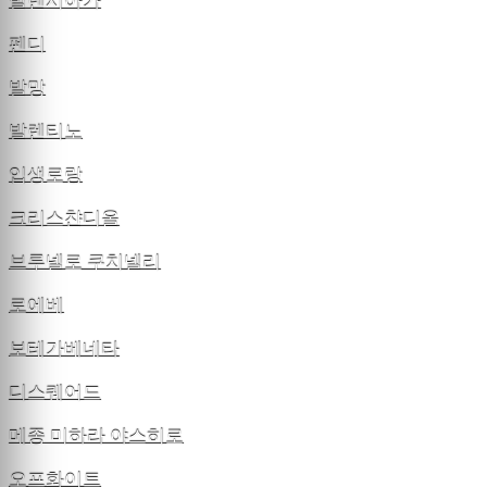
발렌시아가
펜디
발망
발렌티노
입생로랑
크리스챤디올
브루넬로 쿠치넬리
로에베
보테가베네타
디스퀘어드
메종 미하라 야스히로
오프화이트