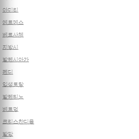
아미리
에르메스
베르사체
지방시
발렌시아가
펜디
입생로랑
발렌티노
베트멍
크리스챤디올
발망