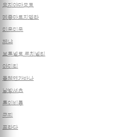
요지야마모토
메종마르지엘라
미우미우
제냐
브루넬로 쿠치넬리
아미리
돌체앤가바나
남방셔츠
루이비통
구찌
프라다