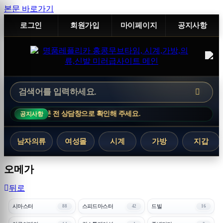
본문 바로가기
로그인
회원가입
마이페이지
공지사항
 주문 전 상담창으로 확인해 주세요.
공지사항
남자의류
여성몰
시계
가방
지갑
오메가
뒤로
시마스터
스피드마스터
드빌
88
42
16