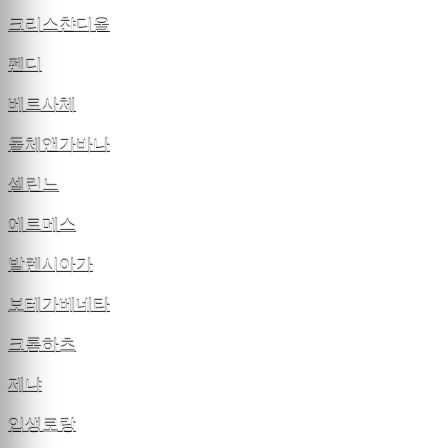
크리스챤디올
펜디
베르사체
돌체앤가바나
셀린느
에르메스
발렌시아가
보테가베네타
크롬하츠
제냐
입생로랑