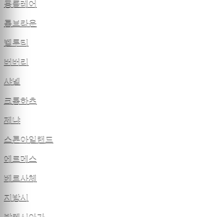
몽클레어
톰브라운
벨루티
버버리
샤넬
크롬하츠
제냐
스톤아일랜드
에르메스
베르사체
지방시