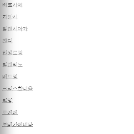
베르사체
지방시
발렌시아가
펜디
입생로랑
발렌티노
베트멍
크리스챤디올
발망
로에베
보테가베네타