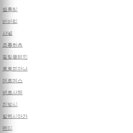
벨루티
버버리
샤넬
크롬하츠
필립플레인
로로피아나
에르메스
베르사체
지방시
발렌시아가
펜디