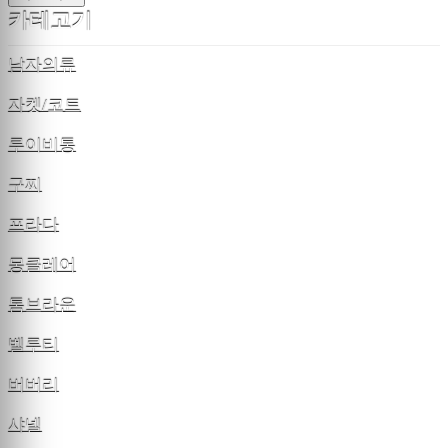
카테고기
남자의류
자켓/코트
루이비통
구찌
프라다
몽클레어
톰브라운
벨루티
버버리
샤넬