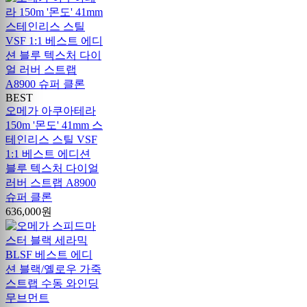
BEST
오메가 아쿠아테라
150m '몬도' 41mm 스
테인리스 스틸 VSF
1:1 베스트 에디션
블루 텍스처 다이얼
러버 스트랩 A8900
슈퍼 클론
636,000원