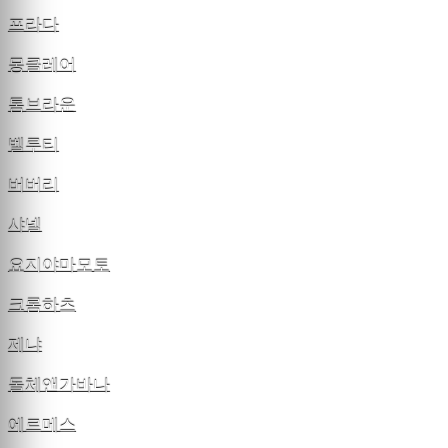
프라다
몽클레어
톰브라운
벨루티
버버리
샤넬
요지야마모토
크롬하츠
제냐
돌체앤가바나
에르메스