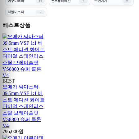
아쿠아테라
컨스틀레이션
주변기기
14
4
0
레일마스터
1
베스트상품
BEST
오메가 씨마스터
39.5mm VSF 1:1 베
스트 에디션 화이트
다이얼 스테인리스
스틸 브레이슬릿
VS8800 슈퍼 클론
V4
796,000원