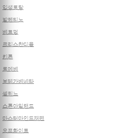
입생로랑
발렌티노
베트멍
크리스챤디올
키톤
로에베
보테가베네타
셀린느
스톤아일랜드
마스터마인드재팬
오프화이트