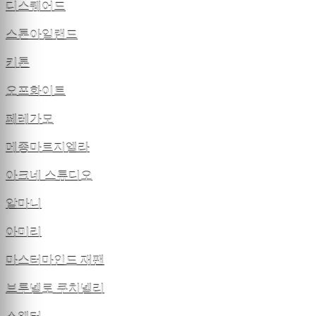
디스퀘어드
스톤아일랜드
키톤
오프화이트
페레가모
메종마르지엘라
아크네 스튜디오
알마니
아미리
마스터마인드 재팬
브루넬로 쿠치넬리