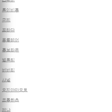
스웨터
루이비통
구찌
프라다
몽클레어
톰브라운
벨루티
버버리
샤넬
요지야마모토
크롬하츠
제냐