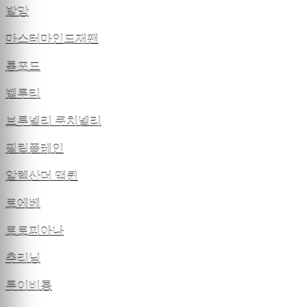
발망
마스터마인드재팬
톰포드
벨루티
브루넬리 쿠치넬리
필립플레인
알렉산더 맥퀸
로에베
로로피아나
추리닝
루이비통