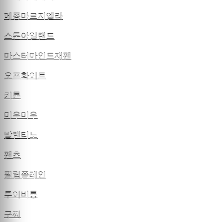
메종마르지엘라
스톤아일랜드
마스터마인드재팬
오프화이트
키톤
미우미우
발렌티노
팬츠
필립플레인
루이비통
구찌