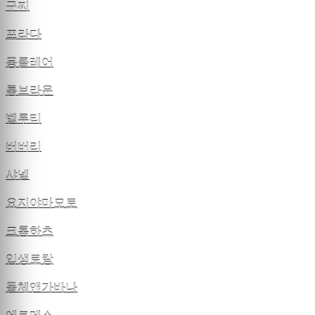
구찌
프라다
몽클레어
톰브라운
벨루티
버버리
샤넬
요지야마모토
크롬하츠
입생로랑
돌체앤가바나