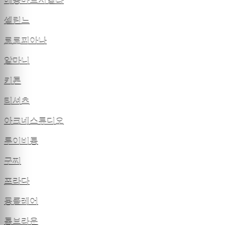
메종마르지엘라
셀린느
로로피아나
알마니
키톤
티셔츠
아크네스튜디오
루이비통
구찌
프라다
몽클레어
톰브라운