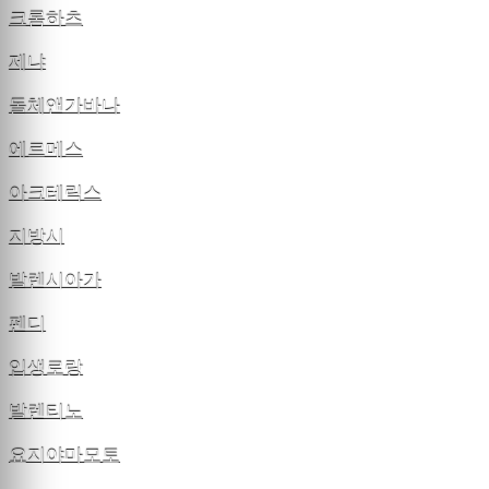
크롬하츠
제냐
돌체앤가바나
에르메스
아크테릭스
지방시
발렌시아가
펜디
입생로랑
발렌티노
요지야마모토