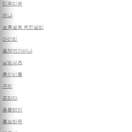
미우미우
제냐
브루넬로 쿠치넬리
아미리
돌체앤가바나
남방셔츠
루이비통
구찌
프라다
몽클레어
톰브라운