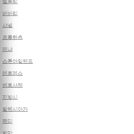
벨루티
버버리
샤넬
크롬하츠
제냐
스톤아일랜드
에르메스
베르사체
지방시
발렌시아가
펜디
발망