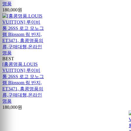
명품
180,000원
BEST
[홍콩명품.LOUIS
VUITTON] 루이비
통 26SS 로고 모노그
램 Blossom 링 반지,
ET3471, 홍콩명품의
류,구매대행,온라인
명품
180,000원