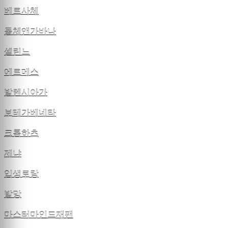
베르사체
돌체앤가바나
셀린느
에르메스
발렌시아가
보테가베네타
크롬하츠
제냐
입생로랑
발망
마스터마인드재팬