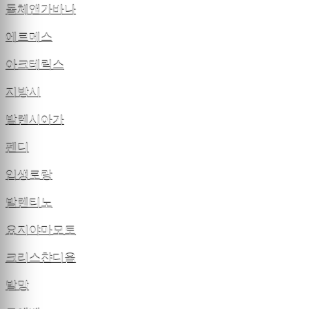
돌체앤가바나
에르메스
아크테릭스
지방시
발렌시아가
펜디
입생로랑
발렌티노
요지야마모토
크리스챤디올
발망