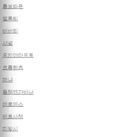
톰브라운
벨루티
버버리
샤넬
요지야마모토
크롬하츠
제냐
돌체앤가바나
에르메스
베르사체
지방시