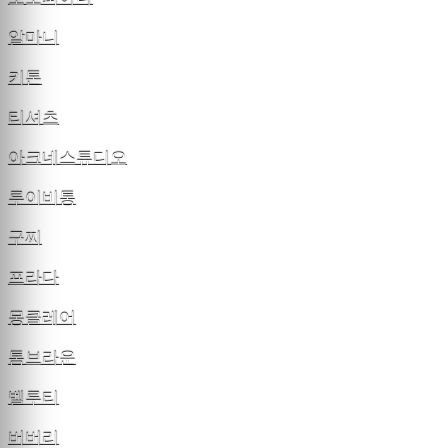
알마니
키톤
티셔츠
아크네스튜디오
루이비통
구찌
프라다
몽클레어
톰브라운
벨루티
버버리