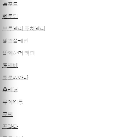
톰포드
벨루티
브루넬리 쿠치넬리
필립플레인
알렉산더 맥퀸
로에베
로로피아나
추리닝
루이비통
구찌
프라다