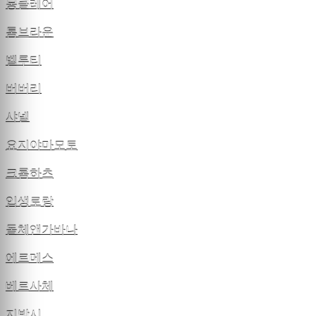
몽클레어
톰브라운
벨루티
버버리
샤넬
요지야마모토
크롬하츠
입생로랑
돌체앤가바나
에르메스
베르사체
지방시