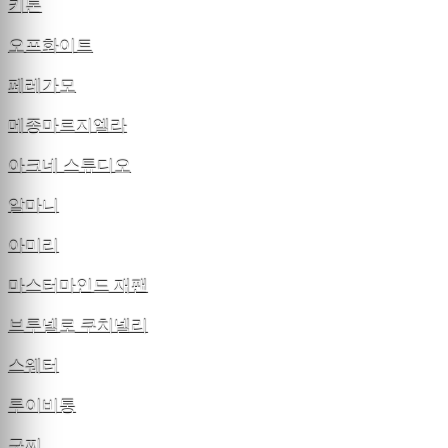
키톤
오프화이트
페레가모
메종마르지엘라
아크네 스튜디오
알마니
아미리
마스터마인드 재팬
브루넬로 쿠치넬리
스웨터
루이비통
구찌