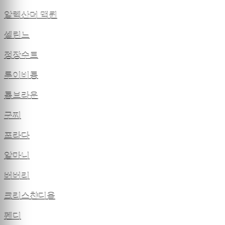
알렉산더 맥퀸
셀린느
정장수트
루이비통
톰브라운
구찌
프라다
알마니
버버리
크리스챤디올
펜디