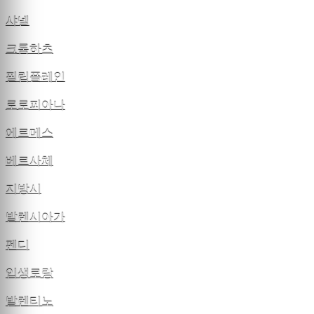
샤넬
크롬하츠
필립플레인
로로피아나
에르메스
베르사체
지방시
발렌시아가
펜디
입생로랑
발렌티노