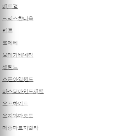
베트멍
크리스챤디올
키톤
로에베
보테가베네타
셀린느
스톤아일랜드
마스터마인드재팬
오프화이트
요지야마모토
메종마르지엘라