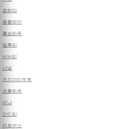
프라다
몽클레어
톰브라운
벨루티
버버리
샤넬
요지야마모토
크롬하츠
제냐
아미리
에르메스