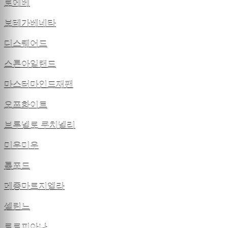
로에베
보테가베네타
디스퀘어드
스톤아일랜드
마스터마인드재팬
오프화이트
브루넬로 쿠치넬리
미우미우
톰포드
메종마르지엘라
셀린느
로로피아나