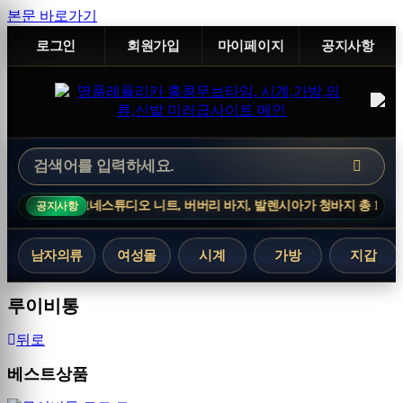
본문 바로가기
로그인
회원가입
마이페이지
공지사항
네스튜디오 니트, 버버리 바지, 발렌시아가 청바지 총 12개가 입고되었습니다
공지사항
남자의류
여성몰
시계
가방
지갑
루이비통
뒤로
베스트상품