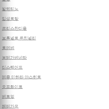
발렌티노
입생로랑
크리스챤디올
브루넬로 쿠치넬리
로에베
보테가베네타
디스퀘어드
메종 미하라 야스히로
오프화이트
베트멍
페레가모