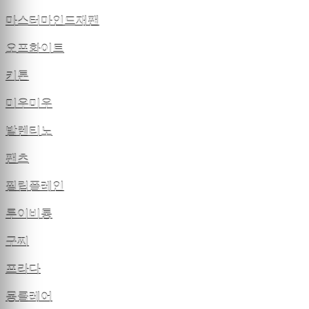
마스터마인드재팬
오프화이트
키톤
미우미우
발렌티노
팬츠
필립플레인
루이비통
구찌
프라다
몽클레어