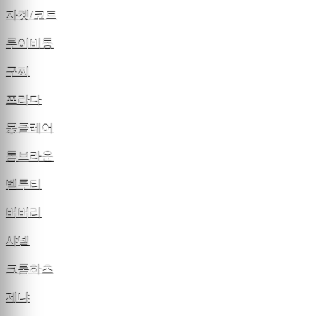
자켓/코트
루이비통
구찌
프라다
몽클레어
톰브라운
벨루티
버버리
샤넬
크롬하츠
제냐