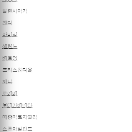
발렌시아가
펜디
아미리
셀린느
베트멍
크리스챤디올
제냐
로에베
보테가베네타
메종마르지엘라
스톤아일랜드