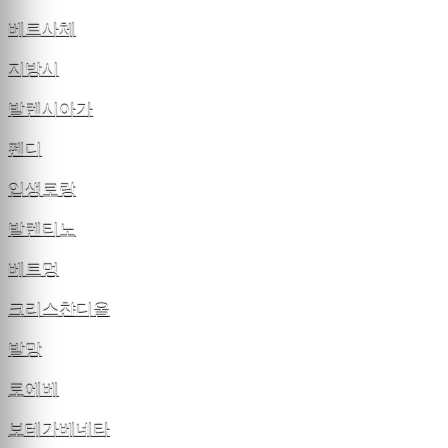
베르사체
지방시
발렌시아가
펜디
입생로랑
발렌티노
베트멍
크리스챤디올
발망
로에베
보테가베네타