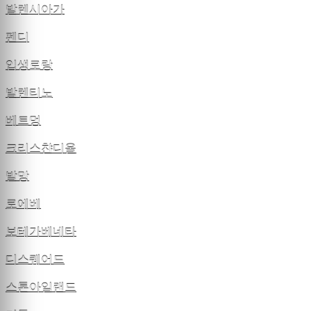
발렌시아가
펜디
입생로랑
발렌티노
베트멍
크리스챤디올
발망
로에베
보테가베네타
디스퀘어드
스톤아일랜드