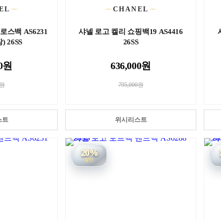
EL
CHANEL
로스백 AS6231
샤넬 로고 켈리 쇼핑백19 AS4416
 26SS
26SS
00원
636,000원
0원
795,000원
스트
위시리스트
20%
할인