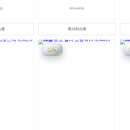
0원
995,000원
스트
위시리스트
20%
할인