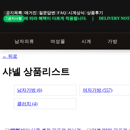
본
문
공지목록
매거진
질문답변
FAQ
시계상식
상품후기
바
 혜택이 다르게 적용됩니다. ｜ DELIVERY NOTICE · 지역에 따라 
공지사항
로
가
기
남자의류
여성몰
시계
가방
← 뒤로
샤넬 상품리스트
남자가방 (6)
여자가방 (557)
클러치 (4)