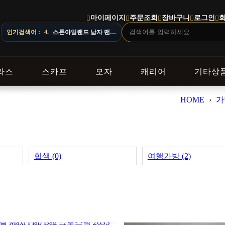
마이페이지
주문조회
장바구니
로그인
인기검색어 :
5.
오프화이트 남자 후드
라스
스카프
모자
캐리어
기타상
HOME
›
가
힙색 (0)
여행가방 (2)