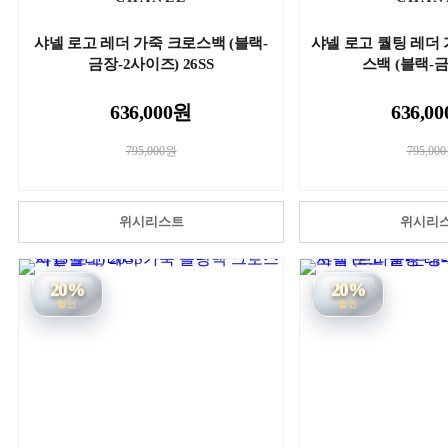
샤넬 로고 레더 가죽 크로스백 (블랙-
샤넬 로고 퀄팅 레더
금장-2사이즈) 26SS
스백 (블랙-금장
636,000원
636,0
795,000원
795,00
위시리스트
위시리
20%
20%
할인
할인