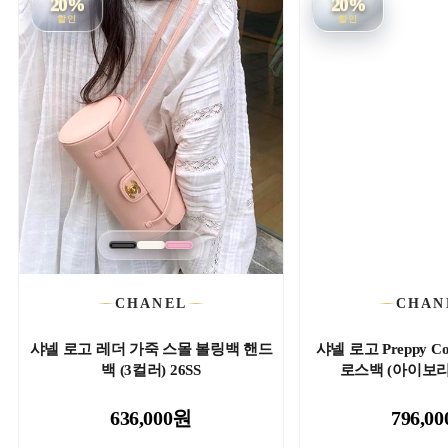
20%
20%
할인
할인
CHANEL
CHAN
샤넬 로고 레더 가죽 스몰 볼링백 핸드
샤넬 로고 Preppy C
백 (3컬러) 26SS
로스백 (아이보리-
636,000원
796,0