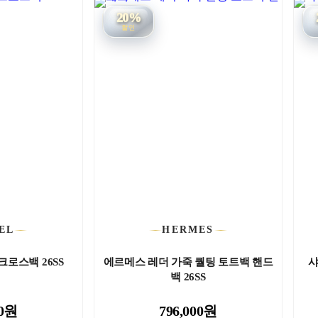
20%
할인
EL
HERMES
 크로스백 26SS
에르메스 레더 가죽 퀄팅 토트백 핸드
샤
백 26SS
00원
796,000원