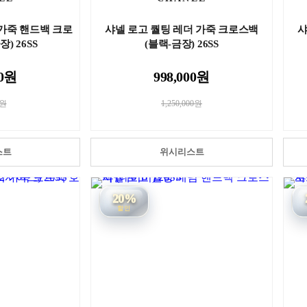
 가죽 핸드백 크로
샤넬 로고 퀄팅 레더 가죽 크로스백
샤
) 26SS
(블랙-금장) 26SS
00원
998,000원
0원
1,250,000원
스트
위시리스트
20%
할인