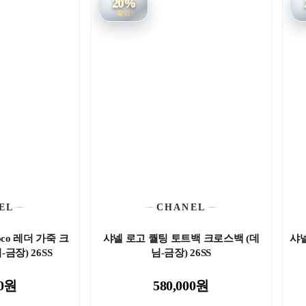
20%
할인
EL
CHANEL
oco 레더 가죽 크
샤넬 로고 퀄팅 토트백 크로스백 (데
샤넬
금장) 26SS
님-금장) 26SS
00원
580,000원