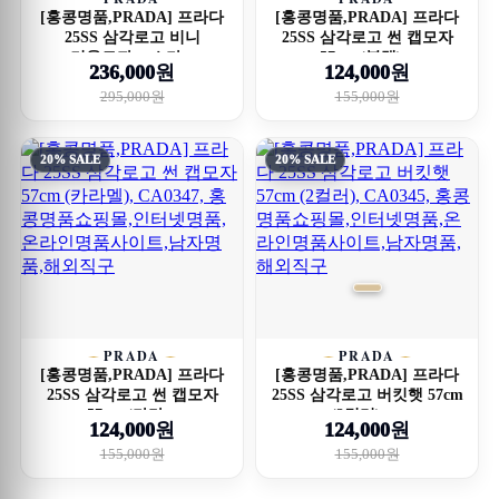
[홍콩명품,PRADA] 프라다
[홍콩명품,PRADA] 프라다
25SS 삼각로고 비니
25SS 삼각로고 썬 캡모자
겨울모자 + 스카...
57cm (블랙)...
236,000원
124,000원
295,000원
155,000원
20% SALE
20% SALE
PRADA
PRADA
[홍콩명품,PRADA] 프라다
[홍콩명품,PRADA] 프라다
25SS 삼각로고 썬 캡모자
25SS 삼각로고 버킷햇 57cm
57cm (카라...
(2컬러), ...
124,000원
124,000원
155,000원
155,000원