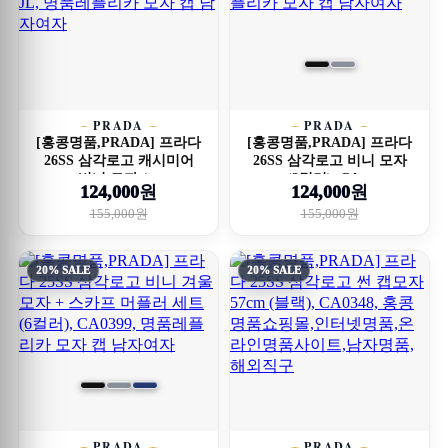
PRADA
PRADA
[홍콩명품,PRADA] 프라다
[홍콩명품,PRADA] 프라다
26SS 삼각로고 캐시미어
26SS 삼각로고 비니 모자
비니 모자 (...
(2컬러), CA...
124,000원
124,000원
155,000원
155,000원
20% SALE
20% SALE
PRADA
PRADA