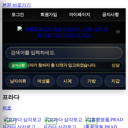
본문 바로가기
로그인
회원가입
마이페이지
공지사항
발렌시아가 청바지 총 12개가 입고되었습니다.
신상 업데이트 : 루이
공지사항
남자의류
여성몰
시계
가방
지갑
프라다
뒤로
BEST
BEST
BEST
프라다 삼각로고 나일론 벙거지 모자 26SS
프라다 삼각로고 데님 볼캡 모자 26SS
[홍콩명품,PRADA] 프라다 26SS 삼각로고 비니 모자 (11컬러), CA0424, NNT, 명품레플리카 모자 캡 남자여자