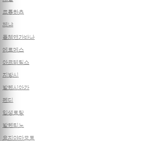
크롬하츠
제냐
돌체앤가바나
에르메스
아크테릭스
지방시
발렌시아가
펜디
입생로랑
발렌티노
요지야마모토