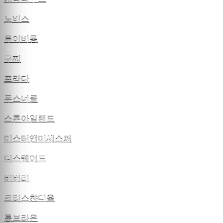
노비스
루이비통
구찌
프라다
무스너클
스톤아일랜드
미스터앤미세스퍼
디스퀘어드
버버리
크리스챤디올
톰브라운