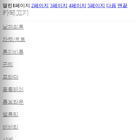
열린
1
페이지
2
페이지
3
페이지
4
페이지
5
페이지
다음
맨끝
카테고기
남자의류
자켓/코트
루이비통
구찌
프라다
몽클레어
톰브라운
벨루티
버버리
샤넬