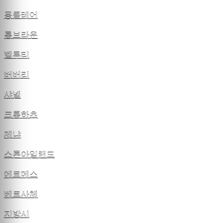
몽클레어
톰브라운
벨루티
버버리
샤넬
크롬하츠
제냐
스톤아일랜드
에르메스
베르사체
지방시