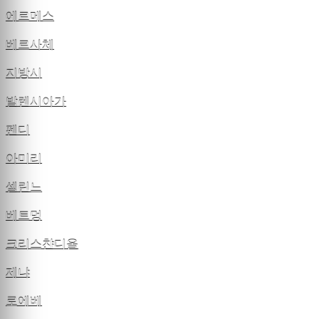
에르메스
베르사체
지방시
발렌시아가
펜디
아미리
셀린느
베트멍
크리스챤디올
제냐
로에베