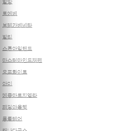
발망
로에베
보테가베네타
발리
스톤아일랜드
마스터마인드재팬
오프화이트
아미
메종마르지엘라
패딩아울렛
몽클레어
캐나다구스