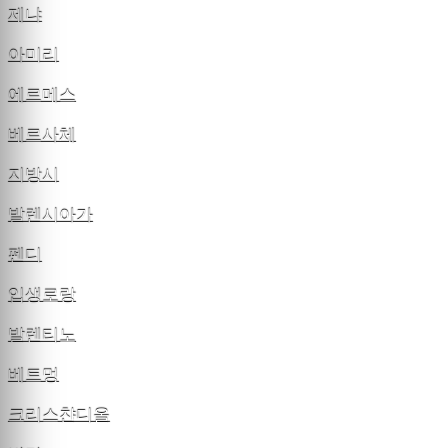
제냐
아미리
에르메스
베르사체
지방시
발렌시아가
펜디
입생로랑
발렌티노
베트멍
크리스챤디올