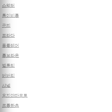
스웨터
루이비통
구찌
프라다
몽클레어
톰브라운
벨루티
버버리
샤넬
요지야마모토
크롬하츠