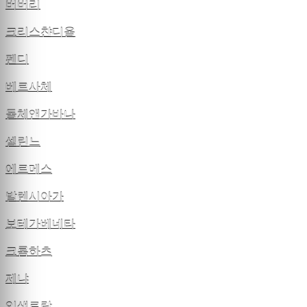
버버리
크리스챤디올
펜디
베르사체
돌체앤가바나
셀린느
에르메스
발렌시아가
보테가베네타
크롬하츠
제냐
입생로랑