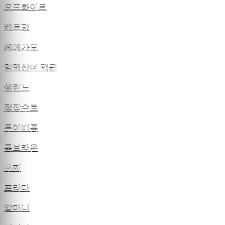
오프화이트
베트멍
페레가모
알렉산더 맥퀸
셀린느
정장수트
루이비통
톰브라운
구찌
프라다
알마니