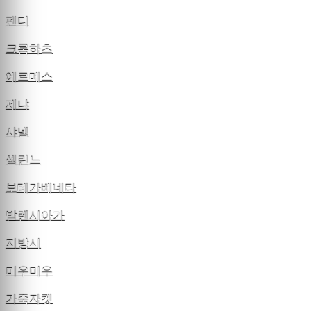
펜디
크롬하츠
에르메스
제냐
샤넬
셀린느
보테가베네타
발렌시아가
지방시
미우미우
가죽자켓