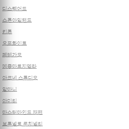
디스퀘어드
스톤아일랜드
키톤
오프화이트
페레가모
메종마르지엘라
아크네 스튜디오
알마니
아미리
마스터마인드 재팬
브루넬로 쿠치넬리