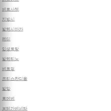
베르사체
지방시
발렌시아가
펜디
입생로랑
발렌티노
베트멍
크리스챤디올
발망
로에베
보테가베네타