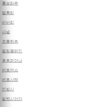
톰브라운
벨루티
버버리
샤넬
크롬하츠
필립플레인
로로피아나
에르메스
베르사체
지방시
발렌시아가