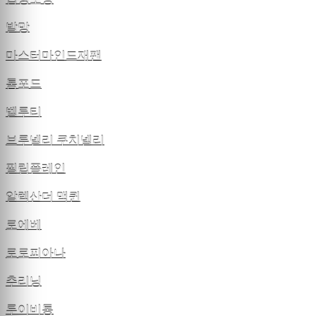
발망
마스터마인드재팬
톰포드
벨루티
브루넬리 쿠치넬리
필립플레인
알렉산더 맥퀸
로에베
로로피아나
추리닝
루이비통