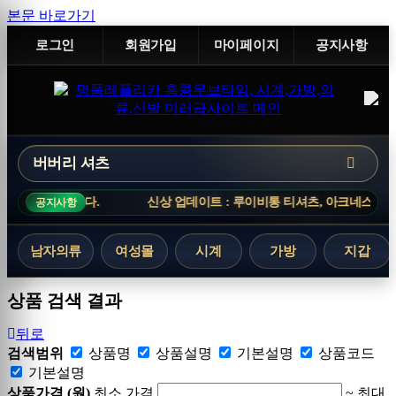
본문 바로가기
로그인
회원가입
마이페이지
공지사항
다.
신상 업데이트 : 루이비통 티셔츠, 아크네스튜디오 니트, 버버리 
공지사항
남자의류
여성몰
시계
가방
지갑
상품 검색 결과
뒤로
검색범위
상품명
상품
설명
기본설명
상품
코드
기본설명
상품가격 (원)
최소 가격
~
최대