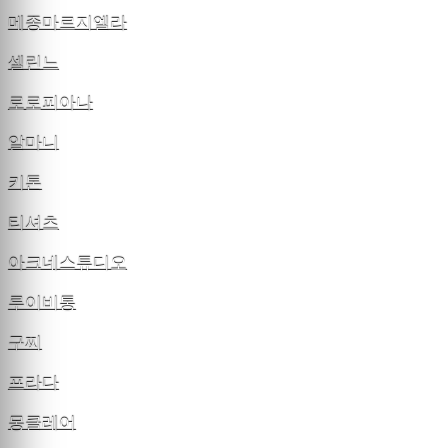
메종마르지엘라
셀린느
로로피아나
알마니
키톤
티셔츠
아크네스튜디오
루이비통
구찌
프라다
몽클레어