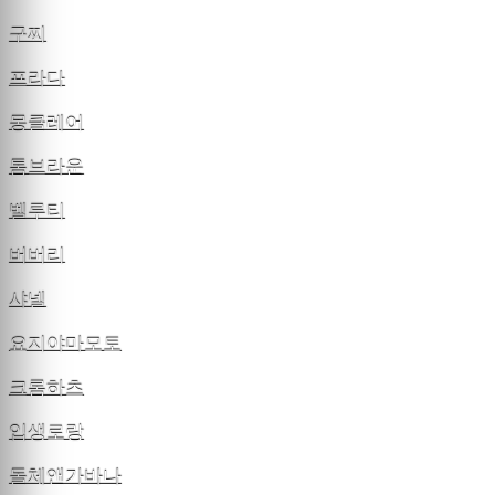
구찌
프라다
몽클레어
톰브라운
벨루티
버버리
샤넬
요지야마모토
크롬하츠
입생로랑
돌체앤가바나