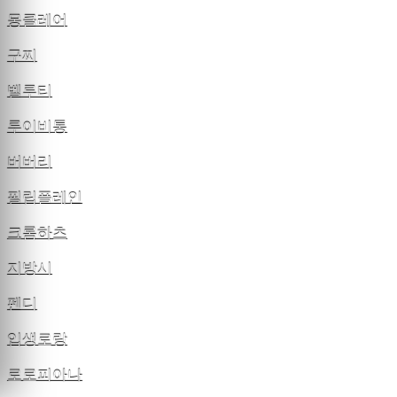
몽클레어
구찌
벨루티
루이비통
버버리
필립플레인
크롬하츠
지방시
펜디
입생로랑
로로피아나