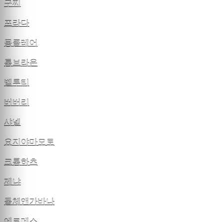
구찌
프라다
몽클레어
톰브라운
벨루티
버버리
샤넬
요지야마모토
크롬하츠
제냐
돌체앤가바나
에르메스