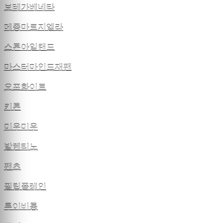
보테가베네타
메종마르지엘라
스톤아일랜드
마스터마인드재팬
오프화이트
키톤
미우미우
발렌티노
팬츠
필립플레인
루이비통