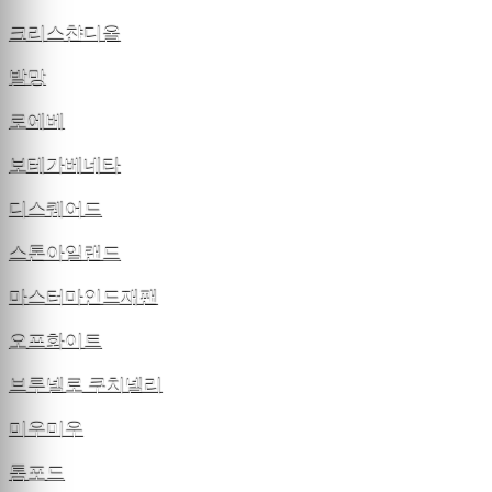
크리스챤디올
발망
로에베
보테가베네타
디스퀘어드
스톤아일랜드
마스터마인드재팬
오프화이트
브루넬로 쿠치넬리
미우미우
톰포드