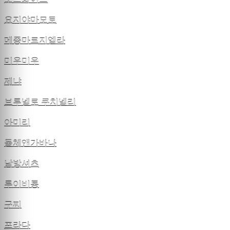
요지야마모토
메종마르지엘라
미우미우
제냐
브루넬로 쿠치넬리
아미리
돌체앤가바나
남방셔츠
루이비통
구찌
프라다