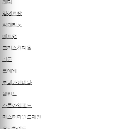
펜디
입생로랑
발렌티노
베트멍
크리스챤디올
키톤
로에베
보테가베네타
셀린느
스톤아일랜드
마스터마인드재팬
오프화이트