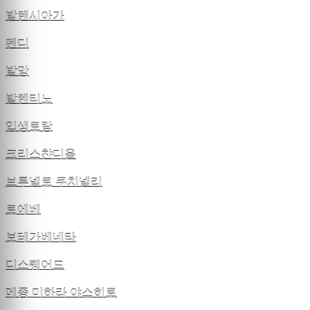
발렌시아가
펜디
발망
발렌티노
입생로랑
크리스챤디올
브루넬로 쿠치넬리
로에베
보테가베네타
디스퀘어드
메종 미하라 야스히로