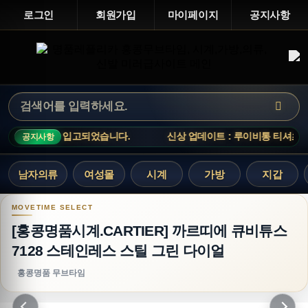
로그인
회원가입
마이페이지
공지사항
 총 12개가 입고되었습니다.
신상 업데이트 : 루이비통 티셔츠, 아
공지사항
남자의류
여성몰
시계
가방
지갑
[홍콩명품시계.CARTIER] 까르띠에 큐비튜스 71
[홍콩명품시계.CARTIER] 까르띠에 큐비튜스
7128 스테인레스 스틸 그린 다이얼
홍콩명품 무브타임