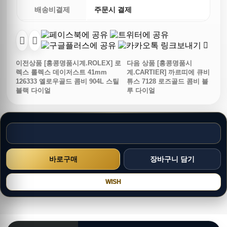
배송비결제
주문시 결제
이전상품
[홍콩명품시계.ROLEX] 로
다음 상품
[홍콩명품시
렉스 롤렉스 데이저스트 41mm
계.CARTIER] 까르띠에 큐비
126333 옐로우골드 콤비 904L 스틸
튜스 7128 로즈골드 콤비 블
블랙 다이얼
루 다이얼
WISH