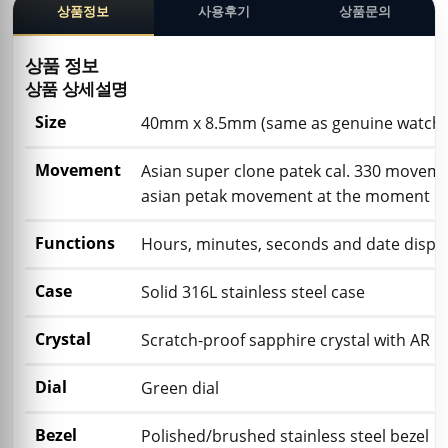
상품정보
사용후기
상품문의
상품 정보
상품 상세설명
Size
40mm x 8.5mm (same as genuine watch t
Movement
Asian super clone patek cal. 330 moveme
asian petak movement at the moment
Functions
Hours, minutes, seconds and date displ
Case
Solid 316L stainless steel case
Crystal
Scratch-proof sapphire crystal with AR c
Dial
Green dial
Bezel
Polished/brushed stainless steel bezel